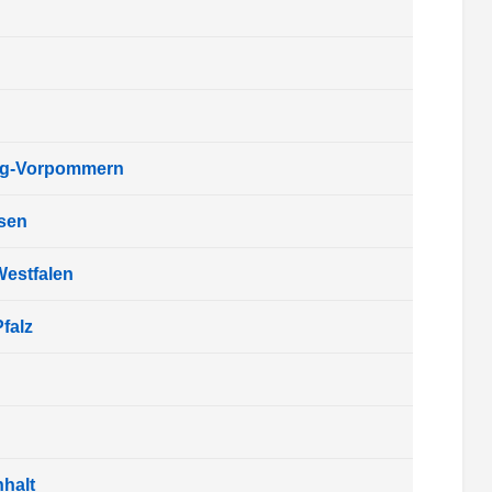
rg-Vorpommern
sen
Westfalen
falz
halt