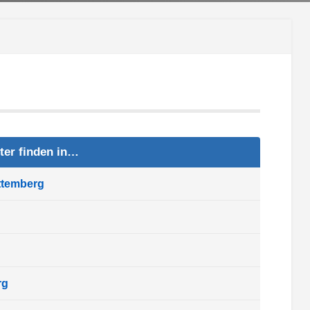
ter finden in…
ttemberg
rg