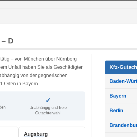
 – D
e tätig – von München über Nürnberg
Kfz-Gutach
em Unfall haben Sie als Geschädigter
abhängig von der gegnerischen
Baden-Wür
31 Orten in Bayern.
Bayern
✓
den
Unabhängig und freie
Berlin
Gutachterwahl
Brandenbu
Augsburg