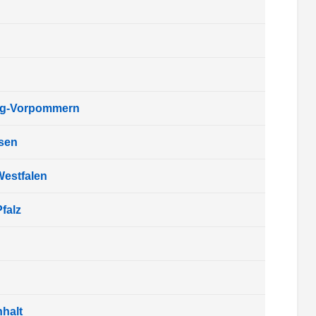
rg-Vorpommern
sen
Westfalen
falz
halt