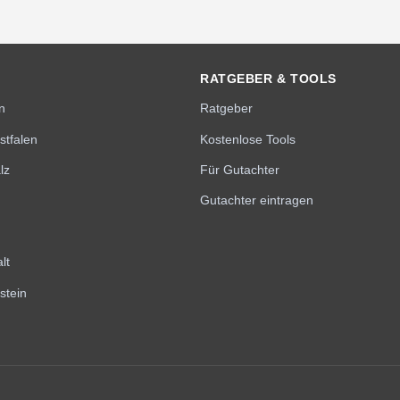
RATGEBER & TOOLS
n
Ratgeber
stfalen
Kostenlose Tools
lz
Für Gutachter
Gutachter eintragen
lt
stein