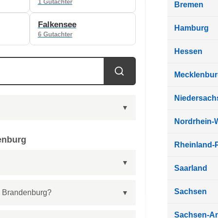
1 Gutachter
Bremen
Falkensee
Hamburg
6 Gutachter
Hessen
Mecklenbu
Niedersach
Nordrhein-
enburg
Rheinland-P
Saarland
Sachsen
in Brandenburg?
Sachsen-An