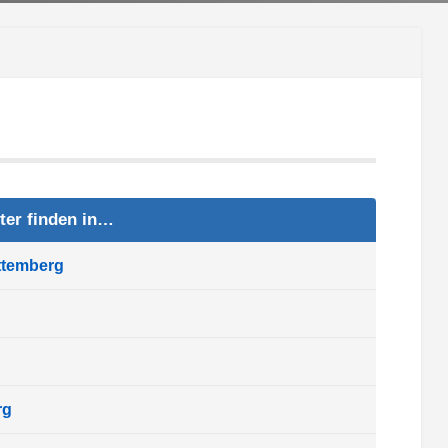
ter finden in…
ttemberg
rg