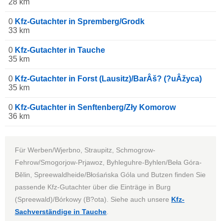
28 km
0
Kfz-Gutachter in Spremberg/Grodk
33 km
0
Kfz-Gutachter in Tauche
35 km
0
Kfz-Gutachter in Forst (Lausitz)/BarÂš? (?uÂžyca)
35 km
0
Kfz-Gutachter in Senftenberg/Zły Komorow
36 km
Für Werben/Wjerbno, Straupitz, Schmogrow-
Fehrow/Smogorjow-Prjawoz, Byhleguhre-Byhlen/Beła Góra-
Bělin, Spreewaldheide/Błośańska Góla und Butzen finden Sie
passende Kfz-Gutachter über die Einträge in Burg
(Spreewald)/Bórkowy (B?ota). Siehe auch unsere
Kfz-
Sachverständige in Tauche
.