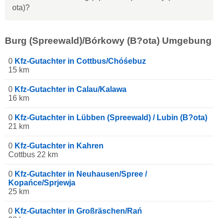
ota)?
Burg (Spreewald)/Bórkowy (B?ota) Umgebung
0
Kfz-Gutachter in Cottbus/Chóśebuz
15 km
0
Kfz-Gutachter in Calau/Kalawa
16 km
0
Kfz-Gutachter in Lübben (Spreewald) / Lubin (B?ota)
21 km
0
Kfz-Gutachter in Kahren
Cottbus 22 km
0
Kfz-Gutachter in Neuhausen/Spree /
Kopańce/Sprjewja
25 km
0
Kfz-Gutachter in Großräschen/Rań