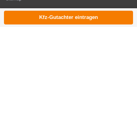
Kfz-Gutachter eintragen
© 2026 die-kfzgutachter.de