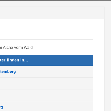
ter finden in…
ttemberg
rg