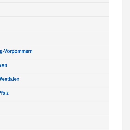
rg-Vorpommern
sen
Westfalen
falz