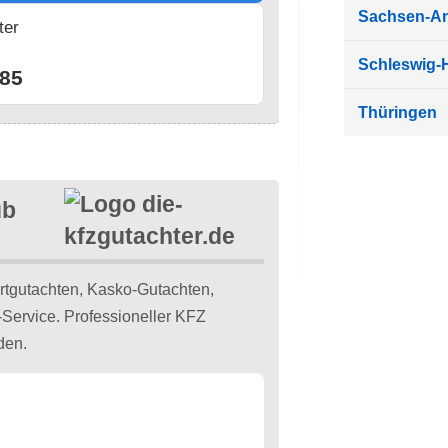
Sachsen-An
ter
n
Schleswig-H
85
Thüringen
ub
gutachten, Kasko-Gutachten,
Service. Professioneller KFZ
den.