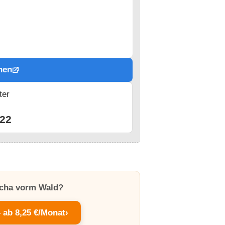
hen
ter
n
22
Aicha vorm Wald?
– ab 8,25 €/Monat
›