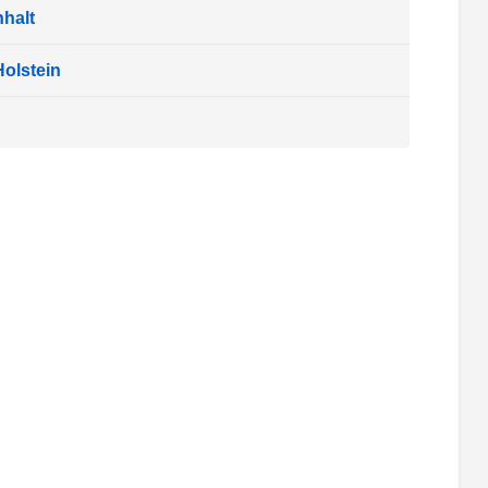
halt
olstein