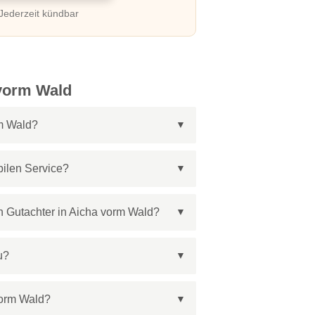
 Jederzeit kündbar
 vorm Wald
rm Wald?
bilen Service?
n Gutachter in Aicha vorm Wald?
u?
vorm Wald?