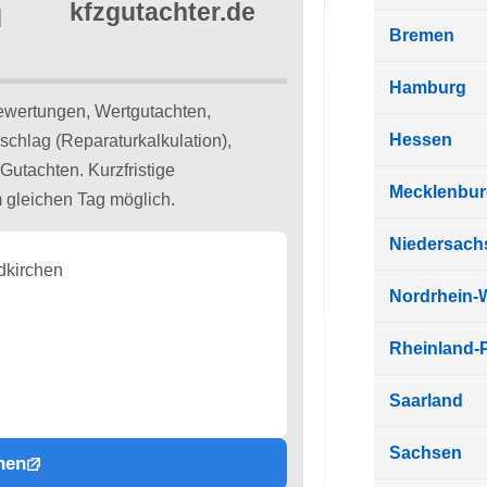
d
Bremen
Hamburg
ewertungen, Wertgutachten,
Hessen
schlag (Reparaturkalkulation),
Gutachten. Kurzfristige
Mecklenbu
 gleichen Tag möglich.
Niedersach
dkirchen
Nordrhein-
Rheinland-P
Saarland
Sachsen
hen