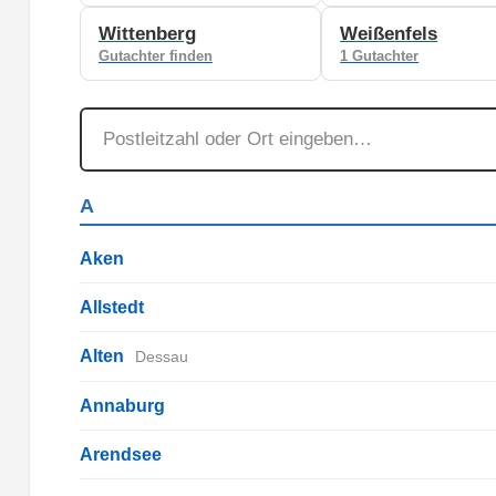
Wittenberg
Weißenfels
Gutachter finden
1 Gutachter
A
Aken
Allstedt
Alten
Dessau
Annaburg
Arendsee