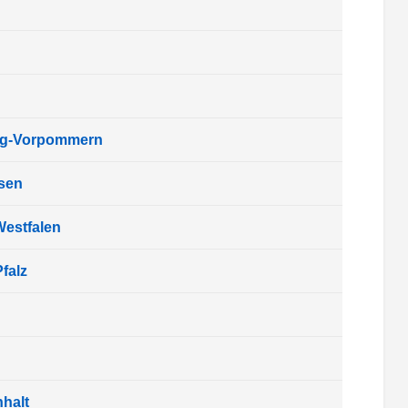
rg-Vorpommern
sen
Westfalen
falz
halt