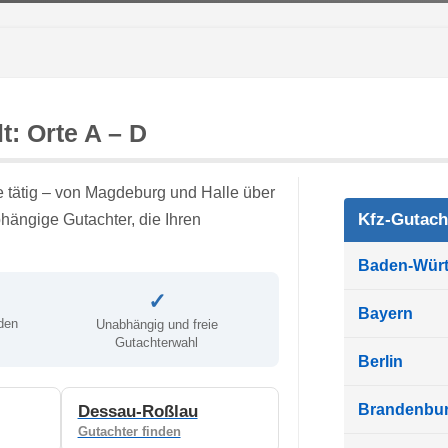
t: Orte A – D
e tätig – von Magdeburg und Halle über
Kfz-Gutach
hängige Gutachter, die Ihren
Baden-Wür
✓
Bayern
den
Unabhängig und freie
Gutachterwahl
Berlin
Brandenbu
Dessau-Roßlau
Gutachter finden