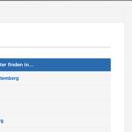
ter finden in…
ttemberg
rg