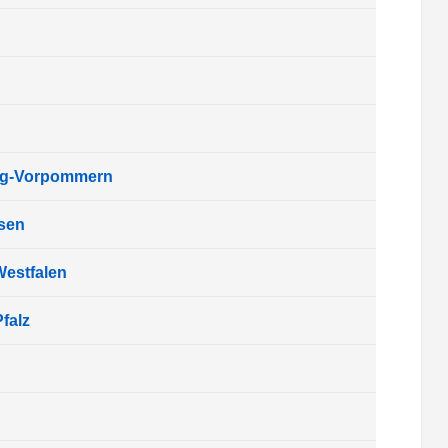
rg-Vorpommern
sen
Westfalen
falz