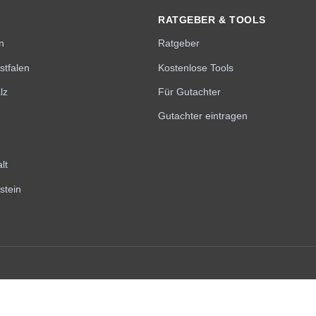
RATGEBER & TOOLS
n
Ratgeber
stfalen
Kostenlose Tools
lz
Für Gutachter
Gutachter eintragen
lt
stein