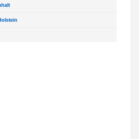
halt
olstein