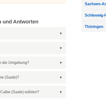
Sachsen-An
Schleswig-H
en und Antworten
Thüringen
in die Umgebung?
be (Saale)?
 Calbe (Saale) wählen?