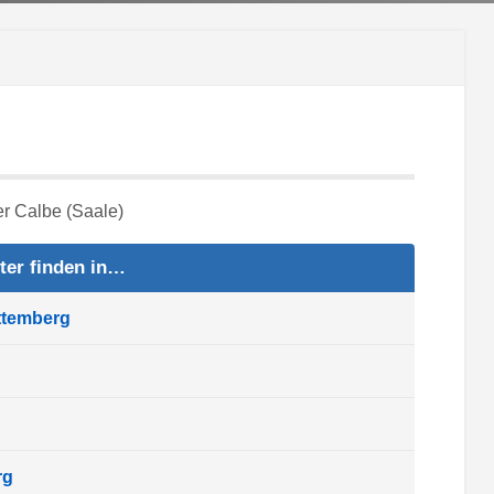
ter finden in…
ttemberg
rg