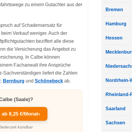
nfahrtswege zu einem Gutachter aus der
Bremen
Hamburg
pruch auf Schadensersatz für
t beim Verkauf weniger. Auch der
Hessen
flichtgutachten beziffert alle diese
wenn die Versicherung das Angebot zu
Mecklenbu
versicherung. In Calbe können
 einem Fachanwalt ihre Ansprüche
Niedersach
-Sachverständigen liefert die Zahlen
Nordrhein-
y
,
Bernburg
und
Schönebeck
ab.
Rheinland-P
Calbe (Saale)?
Saarland
– ab 8,25 €/Monat
›
Sachsen
 Jederzeit kündbar