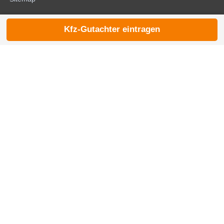
Kfz-Gutachter eintragen
© 2026 die-kfzgutachter.de