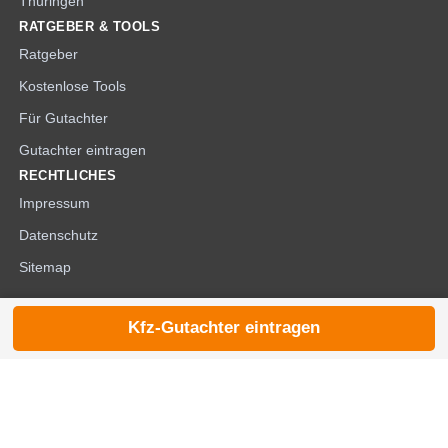
Thüringen
RATGEBER & TOOLS
Ratgeber
Kostenlose Tools
Für Gutachter
Gutachter eintragen
RECHTLICHES
Impressum
Datenschutz
Sitemap
Kfz-Gutachter eintragen
© 2026 die-kfzgutachter.de |
noindex