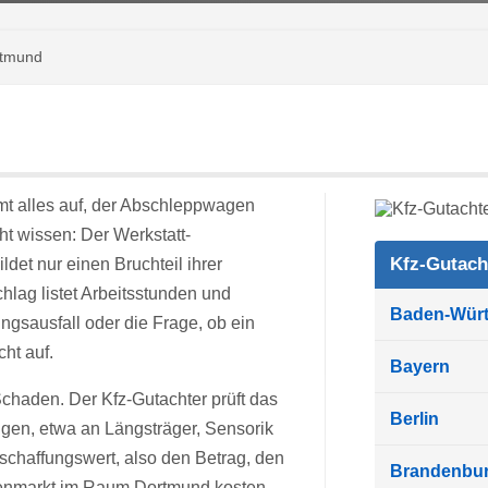
rtmund
mmt alles auf, der Abschleppwagen
ht wissen: Der Werkstatt-
Kfz-Gutach
det nur einen Bruchteil ihrer
lag listet Arbeitsstunden und
Baden-Wür
ngsausfall oder die Frage, ob ein
cht auf.
Bayern
chaden. Der Kfz-Gutachter prüft das
Berlin
gen, etwa an Längsträger, Sensorik
schaffungswert, also den Betrag, den
Brandenbu
genmarkt im Raum Dortmund kosten