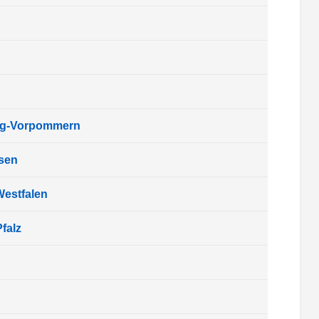
rg-Vorpommern
sen
Westfalen
falz