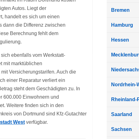
gten Autos. Liegt der
Bremen
 handelt es sich um einen
s dann die Differenz zwischen
Hamburg
iese Berechnung fehlt dem
Hessen
gulierung.
Mecklenbu
 sich ebenfalls vom Werkstatt-
t mit marktüblichen
Niedersach
mit Versicherungstarifen. Auch die
 einer Reparatur verliert ein
Nordrhein-
etrag steht dem Geschädigten zu. In
ber 600.000 Einwohnern und
Rheinland-P
t. Weitere finden sich in den
mkreis von Dortmund sind Kfz-Gutachter
Saarland
stadt West
verfügbar.
Sachsen