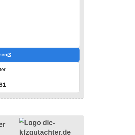
hen
ter
n
61
er