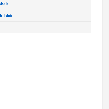
halt
olstein