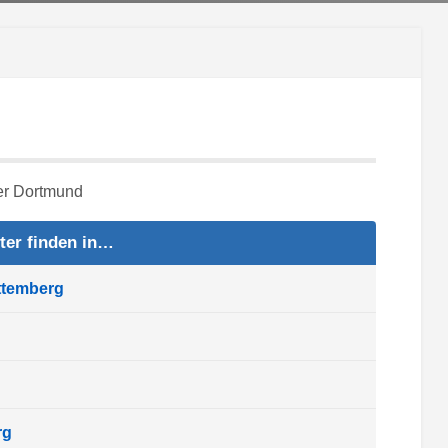
ter finden in…
ttemberg
rg