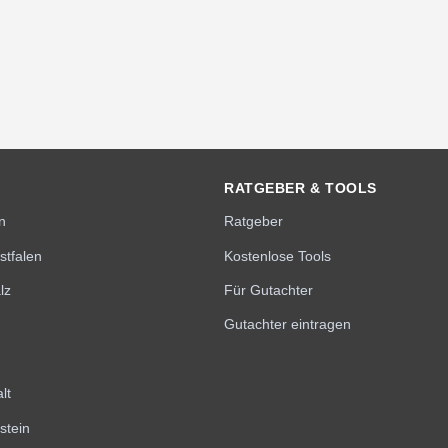
RATGEBER & TOOLS
n
Ratgeber
stfalen
Kostenlose Tools
lz
Für Gutachter
Gutachter eintragen
lt
stein