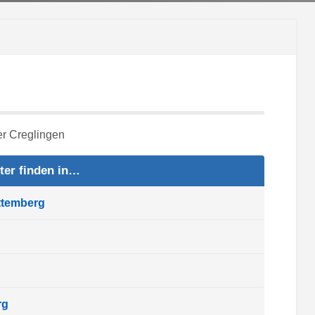
ter finden in…
ttemberg
rg