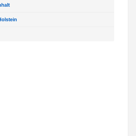
halt
olstein