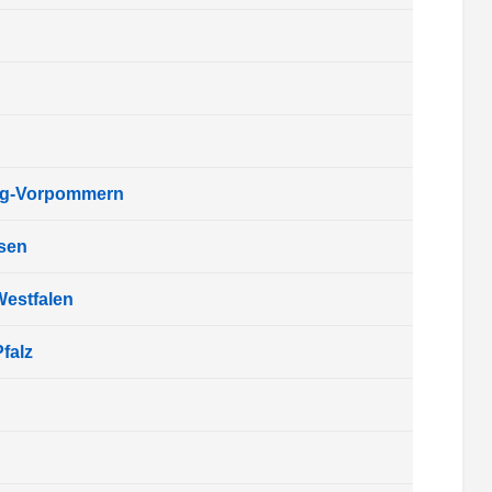
rg-Vorpommern
sen
Westfalen
falz