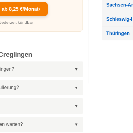
Sachsen-An
– ab 8,25 €/Monat
›
Schleswig-H
 Jederzeit kündbar
Thüringen
Creglingen
lingen?
ulierung?
gen warten?