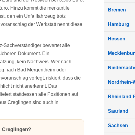
Euro. Hinzu kommt die merkantile
Bremen
t, den ein Unfallfahrzeug trotz
nvoranschlag der Werkstatt nennt diese
Hamburg
Hessen
z-Sachverständiger bewertet alle
Mecklenbu
sicheren Dokument. Ein
hätzung, kein Nachweis. Wer nach
Niedersach
eg nach Bad Mergentheim oder
oranschlag vorlegt, riskiert, dass die
Nordrhein-
licht nicht anerkennt. Das
efert stattdessen alle Positionen auf
Rheinland-P
 aus Creglingen sind auch in
Saarland
Sachsen
n Creglingen?