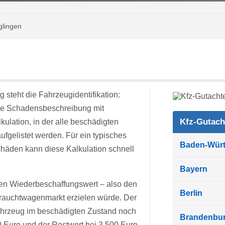
glingen
 steht die Fahrzeugidentifikation:
 die Schadensbeschreibung mit
Kfz-Gutach
ulation, in der alle beschädigten
ufgelistet werden. Für ein typisches
Baden-Wür
häden kann diese Kalkulation schnell
Bayern
en Wiederbeschaffungswert – also den
Berlin
brauchtwagenmarkt erzielen würde. Der
Fahrzeug im beschädigten Zustand noch
Brandenbu
0 Euro und der Restwert bei 3.500 Euro,