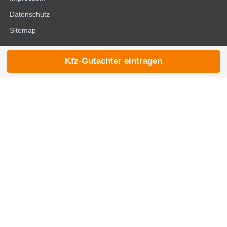
Datenschutz
Sitemap
Kfz-Gutachter eintragen
© 2026 die-kfzgutachter.de