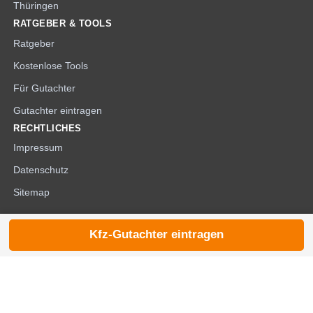
Thüringen
RATGEBER & TOOLS
Ratgeber
Kostenlose Tools
Für Gutachter
Gutachter eintragen
RECHTLICHES
Impressum
Datenschutz
Sitemap
Kfz-Gutachter eintragen
© 2026 die-kfzgutachter.de |
noindex