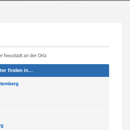
ter finden in…
ttemberg
rg