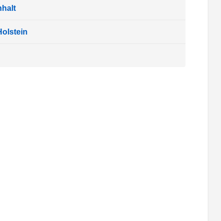
halt
olstein