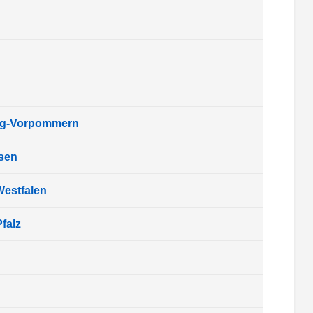
rg-Vorpommern
sen
Westfalen
falz