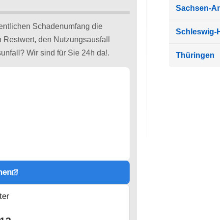
Sachsen-An
gentlichen Schadenumfang die
Schleswig-H
 Restwert, den Nutzungsausfall
nfall? Wir sind für Sie 24h da!.
Thüringen
hen
ter
n