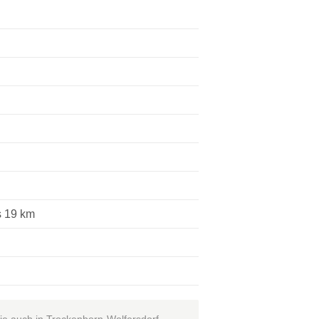
s 19 km
ie auch in Trockenborn-Wolfersdorf,