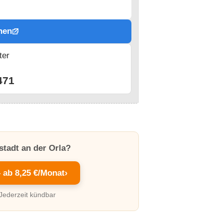
hen
ter
n
471
stadt an der Orla?
– ab 8,25 €/Monat
›
 Jederzeit kündbar