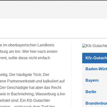
de im oberbayerischen Landkreis
burg am Inn. Wer hier nach einem
Kfz-Gutach
mt, sollte diese nicht einfach
Baden-Wür
tig. Der häufigste Trick: Der
Bayern
ne Partnerwerkstatt und kalkuliert auf
. Der Geschädigte hat aber das Recht
Berlin
so wie in Bachmehring, Wasserburg a.Inn
istet sind. Ein Kfz-Gutachter
Brandenbu
gion – nicht nach dem Tarif der