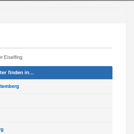
ter finden in…
ttemberg
rg