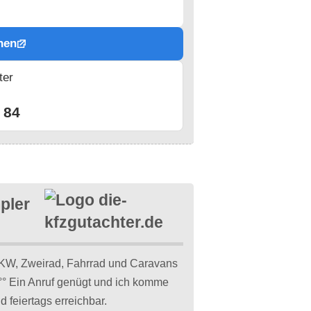
hen
ter
n
 84
pler
KW, Zweirad, Fahrrad und Caravans
r °° Ein Anruf genügt und ich komme
d feiertags erreichbar.