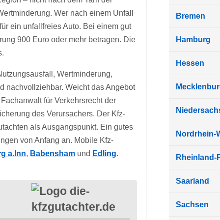
 Wertminderung. Wer nach einem Unfall
Bremen
für ein unfallfreies Auto. Bei einem gut
rung 900 Euro oder mehr betragen. Die
Hamburg
s.
Hessen
. Nutzungsausfall, Wertminderung,
Mecklenbu
nd nachvollziehbar. Weicht das Angebot
 Fachanwalt für Verkehrsrecht der
Niedersach
rsicherung des Verursachers. Der Kfz-
utachten als Ausgangspunkt. Ein gutes
Nordrhein-
ungen von Anfang an. Mobile Kfz-
g a.Inn
,
Babensham
und
Edling
.
Rheinland-P
Saarland
Sachsen