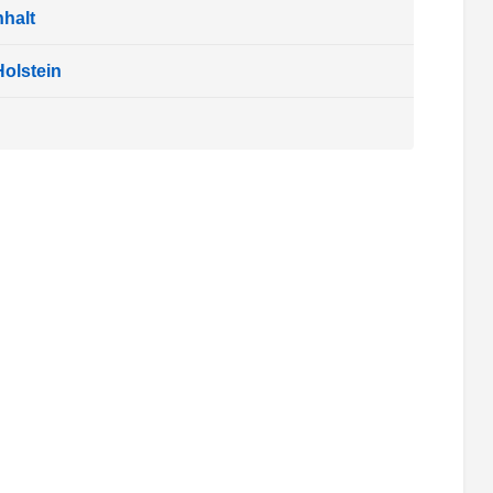
halt
olstein