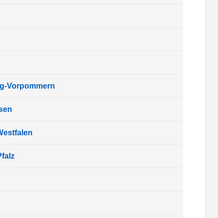
rg-Vorpommern
sen
Westfalen
falz