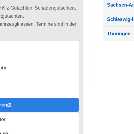
Sachsen-An
de Kfz-Gutachten: Schadengutachten,
tgutachten,
Schleswig-H
Fahrzeugklassen. Termine sind in der
Thüringen
.de
hen
ter
n