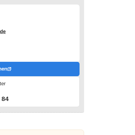
.de
hen
ter
n
 84