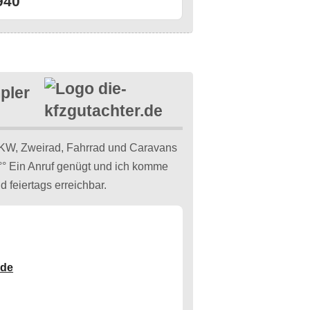
940
pler
KW, Zweirad, Fahrrad und Caravans
r °° Ein Anruf genügt und ich komme
d feiertags erreichbar.
.de