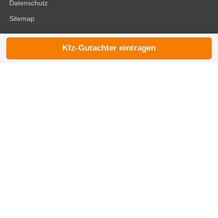
Datenschutz
Sitemap
Kfz-Gutachter eintragen
© 2026 die-kfzgutachter.de |
noindex