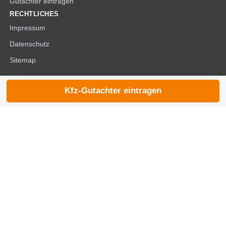
Gutachter eintragen
RECHTLICHES
Impressum
Datenschutz
Sitemap
Kfz-Gutachter eintragen
© 2026 die-kfzgutachter.de |
noindex