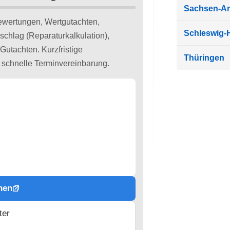
Sachsen-An
ewertungen, Wertgutachten,
Schleswig-H
schlag (Reparaturkalkulation),
Gutachten. Kurzfristige
Thüringen
e schnelle Terminvereinbarung.
hen
ter
n