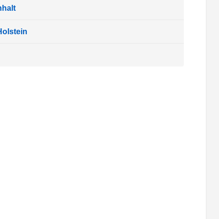
halt
olstein