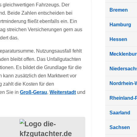
s gleichwertigen Fahrzeugs. Der
Bremen
nd. Beide Zahlen entscheiden bei
minderung fließt ebenfalls ein. Ein
Hamburg
trag streichen Versicherungen gern aus
dert das.
Hessen
Reparatursumme. Nutzungsausfall fehlt
Mecklenbu
aden bleibt offen. Das Unfallgutachten
tionen. Es bildet die Grundlage für die
Niedersach
 kann zusätzlich den Marktwert vor
Nordrhein-
zahlt die Kosten für den
en Sie in
Groß-Gerau
,
Weiterstadt
und
Rheinland-P
Saarland
Sachsen