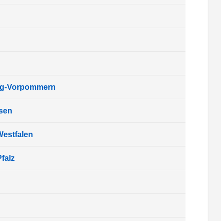
rg-Vorpommern
sen
Westfalen
falz