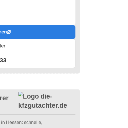
hen
ter
n
33
rer
in Hessen: schnelle,