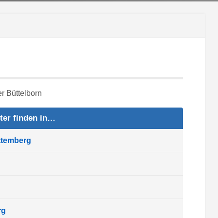
ter finden in…
ttemberg
rg