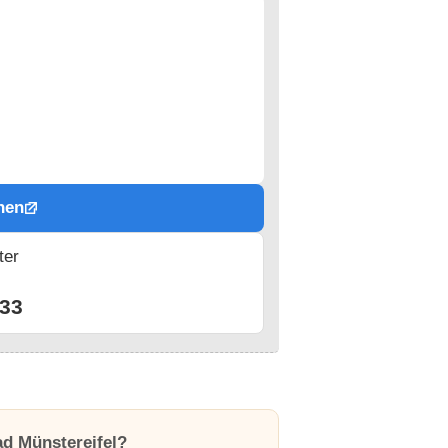
hen
ter
n
33
ad Münstereifel?