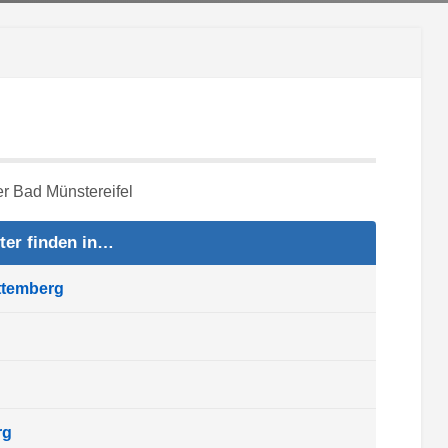
ter finden in…
ttemberg
rg