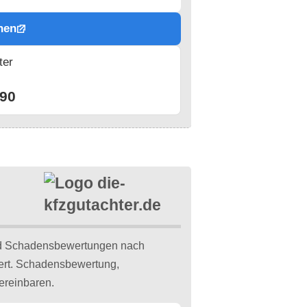
hen
ter
n
90
d Schadensbewertungen nach
iert. Schadensbewertung,
ereinbaren.