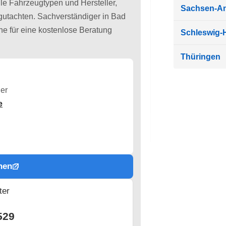
lle Fahrzeugtypen und Hersteller,
Sachsen-An
lgutachten. Sachverständiger in Bad
e für eine kostenlose Beratung
Schleswig-H
Thüringen
er
e
hen
ter
n
529