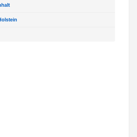
halt
olstein