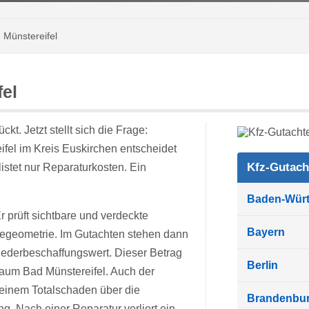
 Münstereifel
fel
kt. Jetzt stellt sich die Frage:
fel im Kreis Euskirchen entscheidet
Kfz-Gutach
istet nur Reparaturkosten. Ein
Baden-Wür
r prüft sichtbare und verdeckte
Bayern
iegeometrie. Im Gutachten stehen dann
iederbeschaffungswert. Dieser Betrag
Berlin
Raum Bad Münstereifel. Auch der
i einem Totalschaden über die
Brandenbu
g. Nach einer Reparatur verliert ein