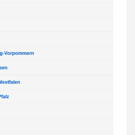
rg-Vorpommern
sen
Westfalen
falz