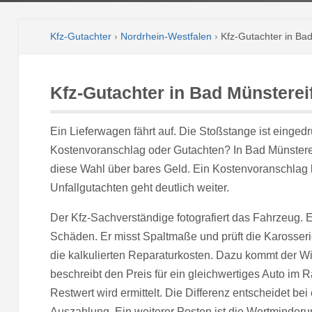
Kfz-Gutachter
›
Nordrhein-Westfalen
›
Kfz-Gutachter in Bad
Kfz-Gutachter in Bad Münsterei
Ein Lieferwagen fährt auf. Die Stoßstange ist eingedrüc
Kostenvoranschlag oder Gutachten? In Bad Münsterei
diese Wahl über bares Geld. Ein Kostenvoranschlag l
Unfallgutachten geht deutlich weiter.
Der Kfz-Sachverständige fotografiert das Fahrzeug. E
Schäden. Er misst Spaltmaße und prüft die Karosser
die kalkulierten Reparaturkosten. Dazu kommt der W
beschreibt den Preis für ein gleichwertiges Auto im 
Restwert wird ermittelt. Die Differenz entscheidet be
Auszahlung. Ein weiterer Posten ist die Wertminderun