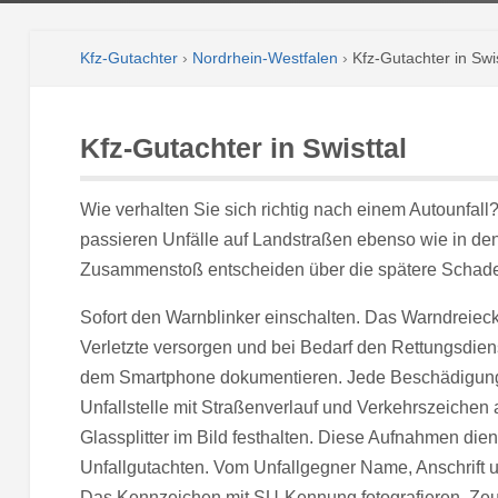
Kfz-Gutachter
›
Nordrhein-Westfalen
›
Kfz-Gutachter in Swis
Kfz-Gutachter in Swisttal
Wie verhalten Sie sich richtig nach einem Autounfall?
passieren Unfälle auf Landstraßen ebenso wie in den
Zusammenstoß entscheiden über die spätere Schade
Sofort den Warnblinker einschalten. Das Warndreieck
Verletzte versorgen und bei Bedarf den Rettungsdien
dem Smartphone dokumentieren. Jede Beschädigung e
Unfallstelle mit Straßenverlauf und Verkehrszeiche
Glassplitter im Bild festhalten. Diese Aufnahmen die
Unfallgutachten. Vom Unfallgegner Name, Anschrift
Das Kennzeichen mit SU-Kennung fotografieren. Ze