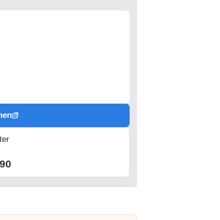
hen
ter
n
90