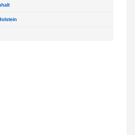
halt
olstein