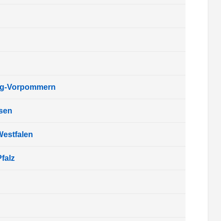
rg-Vorpommern
sen
Westfalen
falz