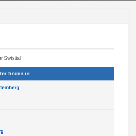
ter finden in…
ttemberg
rg