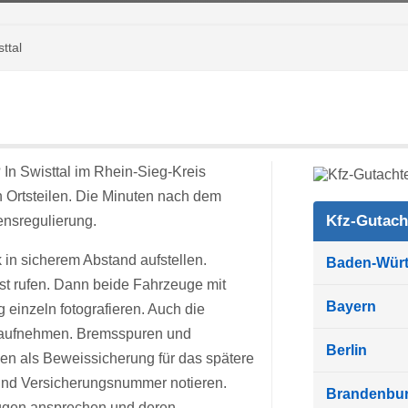
ttal
 In Swisttal im Rhein-Sieg-Kreis
 Ortsteilen. Die Minuten nach dem
Kfz-Gutach
nsregulierung.
 in sicherem Abstand aufstellen.
Baden-Wür
st rufen. Dann beide Fahrzeuge mit
Bayern
inzeln fotografieren. Auch die
n aufnehmen. Bremsspuren und
Berlin
nen als Beweissicherung für das spätere
 und Versicherungsnummer notieren.
Brandenbu
ugen ansprechen und deren