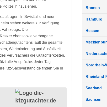
e Polizei hinzuziehen.
Bremen
auftragen. In Swisttal sind neun
Hamburg
zheim stehen weitere zur Verfügung.
s Fahrzeugs. Die
Hessen
 Kratzer ebenso wie verborgene
Mecklenbu
Schadengutachtens läuft die gesamte
sten, Wertminderung und Ausfallzeit.
Niedersach
 des Verursachers die Gutachterkosten.
ützt alle Ansprüche. Jeder Tag
Nordrhein-
re Kfz-Sachverständige finden Sie in
Rheinland-P
Saarland
Sachsen