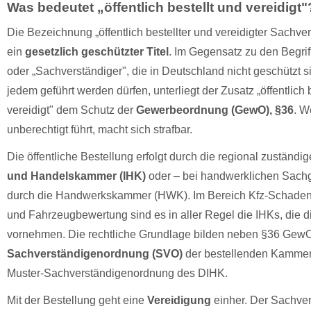
Was bedeutet „öffentlich bestellt und vereidigt"
Die Bezeichnung „öffentlich bestellter und vereidigter Sachver
ein
gesetzlich geschützter Titel
. Im Gegensatz zu den Begrif
oder „Sachverständiger", die in Deutschland nicht geschützt 
jedem geführt werden dürfen, unterliegt der Zusatz „öffentlich 
vereidigt" dem Schutz der
Gewerbeordnung (GewO), §36
. W
unberechtigt führt, macht sich strafbar.
Die öffentliche Bestellung erfolgt durch die regional zuständi
und Handelskammer (IHK)
oder – bei handwerklichen Sach
durch die Handwerkskammer (HWK). Im Bereich Kfz-Schade
und Fahrzeugbewertung sind es in aller Regel die IHKs, die d
vornehmen. Die rechtliche Grundlage bilden neben §36 GewO 
Sachverständigenordnung (SVO)
der bestellenden Kammer
Muster-Sachverständigenordnung des DIHK.
Mit der Bestellung geht eine
Vereidigung
einher. Der Sachvers