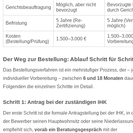
Möglich, aber nicht
Bevorzugte 
Gerichtsbeauftragung
bevorzugt
durch Geric
5 Jahre (Re-
5 Jahre (Ve
Befristung
Zertifizierung)
möglich)
Kosten
1.500–3.000
1.500–3.000 €
(Bestellung/Prüfung)
Vorbereitun
Der Weg zur Bestellung: Ablauf Schritt für Schrit
Das Bestellungsverfahren ist ein mehrstufiger Prozess, der –
individueller Vorbereitung – zwischen
6 und 18 Monaten
daue
Folgenden die einzelnen Schritte im Detail.
Schritt 1: Antrag bei der zuständigen IHK
Der erste Schritt ist die formale Antragstellung bei der IHK, in
der Bewerber seinen Hauptwohnsitz oder seine Niederlassung
empfiehlt sich,
vorab ein Beratungsgespräch
mit der