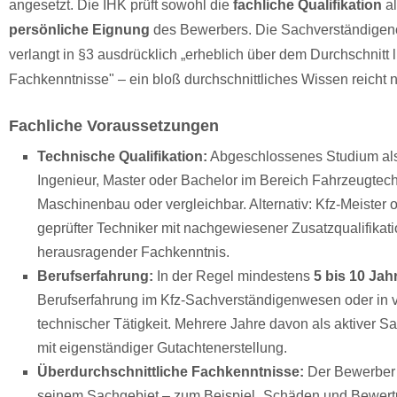
angesetzt. Die IHK prüft sowohl die
fachliche Qualifikation
al
persönliche Eignung
des Bewerbers. Die Sachverständige
verlangt in §3 ausdrücklich „erheblich über dem Durchschnitt 
Fachkenntnisse" – ein bloß durchschnittliches Wissen reicht n
Fachliche Voraussetzungen
Technische Qualifikation:
Abgeschlossenes Studium al
Ingenieur, Master oder Bachelor im Bereich Fahrzeugtech
Maschinenbau oder vergleichbar. Alternativ: Kfz-Meister o
geprüfter Techniker mit nachgewiesener Zusatzqualifikat
herausragender Fachkenntnis.
Berufserfahrung:
In der Regel mindestens
5 bis 10 Jah
Berufserfahrung im Kfz-Sachverständigenwesen oder in v
technischer Tätigkeit. Mehrere Jahre davon als aktiver S
mit eigenständiger Gutachtenerstellung.
Überdurchschnittliche Fachkenntnisse:
Der Bewerber
seinem Sachgebiet – zum Beispiel „Schäden und Bewer