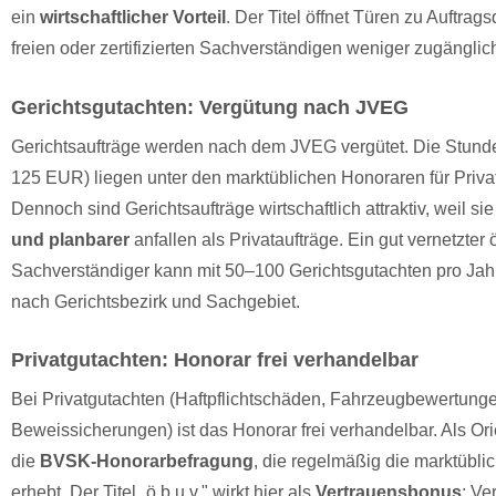
ein
wirtschaftlicher Vorteil
. Der Titel öffnet Türen zu Auftrags
freien oder zertifizierten Sachverständigen weniger zugänglich
Gerichtsgutachten: Vergütung nach JVEG
Gerichtsaufträge werden nach dem JVEG vergütet. Die Stund
125 EUR) liegen unter den marktüblichen Honoraren für Priva
Dennoch sind Gerichtsaufträge wirtschaftlich attraktiv, weil si
und planbarer
anfallen als Privataufträge. Ein gut vernetzter ö
Sachverständiger kann mit 50–100 Gerichtsgutachten pro Jahr
nach Gerichtsbezirk und Sachgebiet.
Privatgutachten: Honorar frei verhandelbar
Bei Privatgutachten (Haftpflichtschäden, Fahrzeugbewertung
Beweissicherungen) ist das Honorar frei verhandelbar. Als Ori
die
BVSK-Honorarbefragung
, die regelmäßig die marktübl
erhebt. Der Titel „ö.b.u.v." wirkt hier als
Vertrauensbonus
: Ve