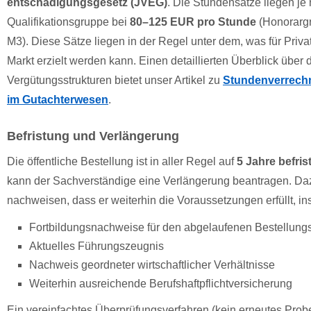
entschädigungsgesetz (JVEG)
. Die Stundensätze liegen je
Qualifikationsgruppe bei
80–125 EUR pro Stunde
(Honorarg
M3). Diese Sätze liegen in der Regel unter dem, was für Priv
Markt erzielt werden kann. Einen detaillierten Überblick über 
Vergütungsstrukturen bietet unser Artikel zu
Stundenverrech
im Gutachterwesen
.
Befristung und Verlängerung
Die öffentliche Bestellung ist in aller Regel auf
5 Jahre befris
kann der Sachverständige eine Verlängerung beantragen. Da
nachweisen, dass er weiterhin die Voraussetzungen erfüllt, i
Fortbildungsnachweise für den abgelaufenen Bestellung
Aktuelles Führungszeugnis
Nachweis geordneter wirtschaftlicher Verhältnisse
Weiterhin ausreichende Berufshaftpflichtversicherung
Ein vereinfachtes Überprüfungsverfahren (kein erneutes Probe