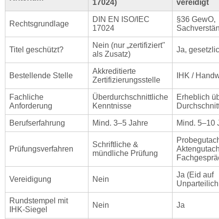
17024)
vereidigt
DIN EN ISO/IEC
§36 GewO,
Rechtsgrundlage
17024
Sachverstä
Nein (nur „zertifiziert"
Titel geschützt?
Ja, gesetzli
als Zusatz)
Akkreditierte
Bestellende Stelle
IHK / Hand
Zertifizierungsstelle
Fachliche
Überdurchschnittliche
Erheblich ü
Anforderung
Kenntnisse
Durchschnit
Berufserfahrung
Mind. 3–5 Jahre
Mind. 5–10 
Probegutach
Schriftliche &
Prüfungsverfahren
Aktengutach
mündliche Prüfung
Fachgesprä
Ja (Eid auf
Vereidigung
Nein
Unparteilich
Rundstempel mit
Nein
Ja
IHK-Siegel