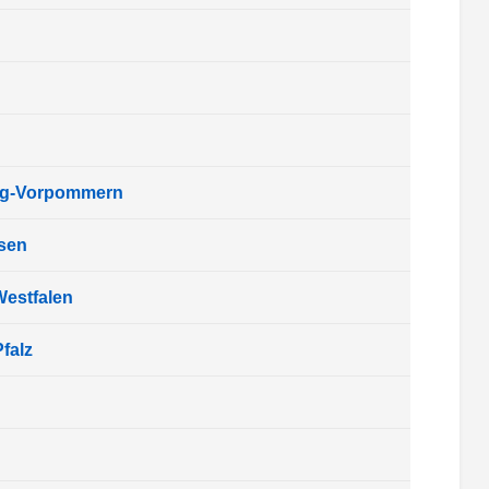
rg-Vorpommern
sen
Westfalen
falz