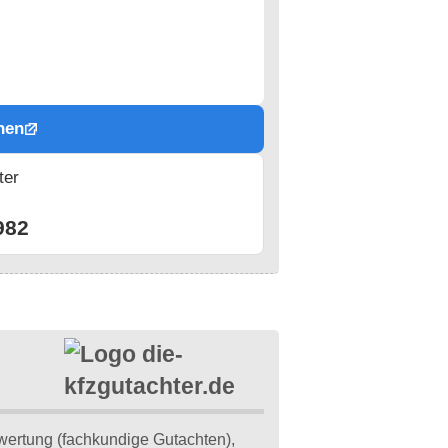
hen
ter
n
982
wertung (fachkundige Gutachten),