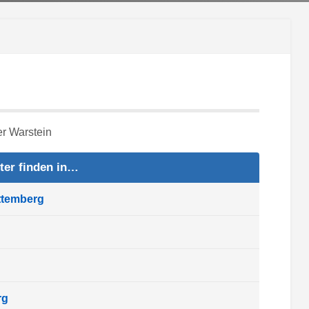
ter finden in…
ttemberg
rg