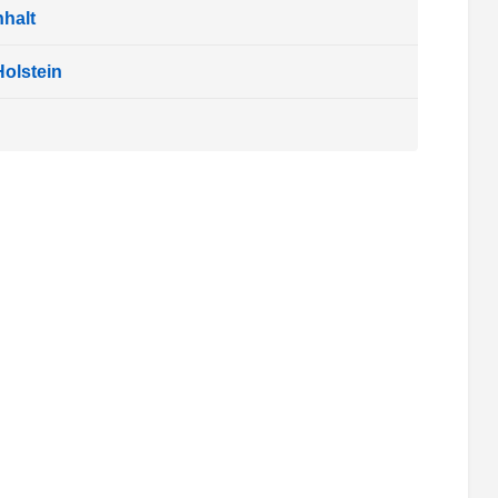
halt
olstein