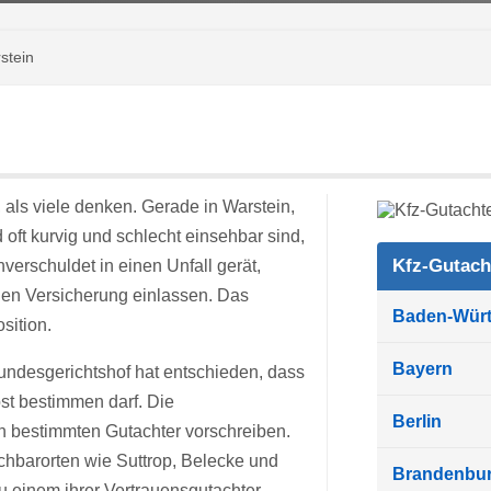
stein
 als viele denken. Gerade in Warstein,
oft kurvig und schlecht einsehbar sind,
Kfz-Gutach
rschuldet in einen Unfall gerät,
hen Versicherung einlassen. Das
Baden-Wür
sition.
Bayern
Bundesgerichtshof hat entschieden, dass
st bestimmen darf. Die
Berlin
n bestimmten Gutachter vorschreiben.
hbarorten wie Suttrop, Belecke und
Brandenbu
zu einem ihrer Vertrauensgutachter