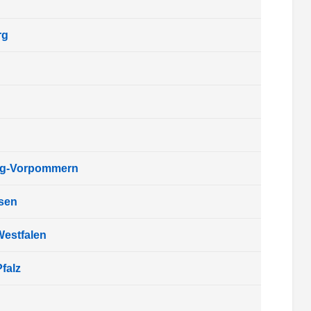
rg
rg-Vorpommern
sen
Westfalen
falz