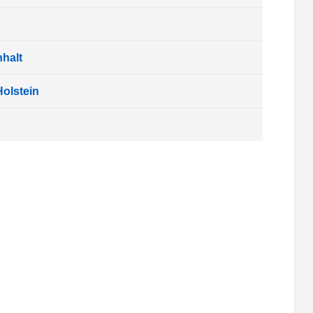
halt
olstein