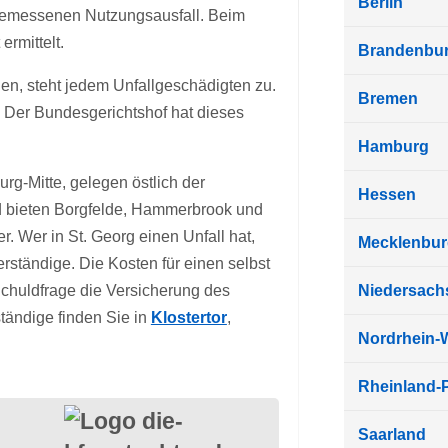
Berlin
gemessenen Nutzungsausfall. Beim
rmittelt.
Brandenbu
n, steht jedem Unfallgeschädigten zu.
Bremen
 Der Bundesgerichtshof hat dieses
Hamburg
rg-Mitte, gelegen östlich der
Hessen
 bieten Borgfelde, Hammerbrook und
. Wer in St. Georg einen Unfall hat,
Mecklenbu
erständige. Die Kosten für einen selbst
Schuldfrage die Versicherung des
Niedersach
tändige finden Sie in
Klostertor
,
Nordrhein-
Rheinland-P
Saarland