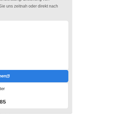
Sie uns zeitnah oder direkt nach
hen
ter
n
85