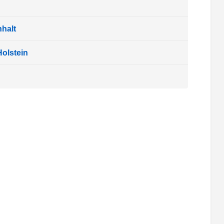
halt
olstein