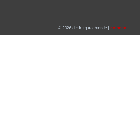
© 2026 die-kfzgutachter.de |
noindex