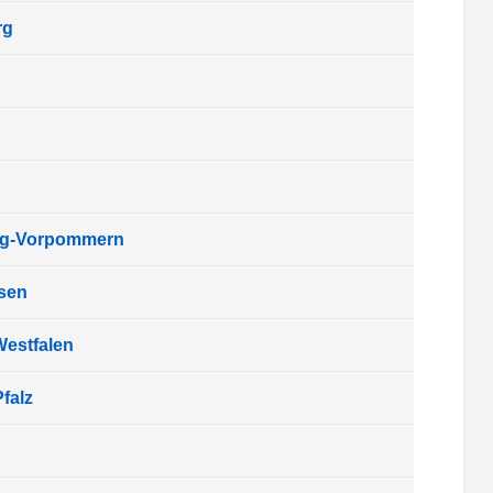
rg
rg-Vorpommern
sen
Westfalen
falz