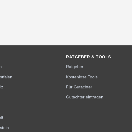
RATGEBER & TOOLS
n
Ratgeber
stfalen
Kostenlose Tools
lz
Für Gutachter
Gutachter eintragen
lt
stein