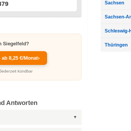
Sachsen
879
Sachsen-An
Schleswig-H
n Siegelfeld?
Thüringen
– ab 8,25 €/Monat
›
 Jederzeit kündbar
nd Antworten