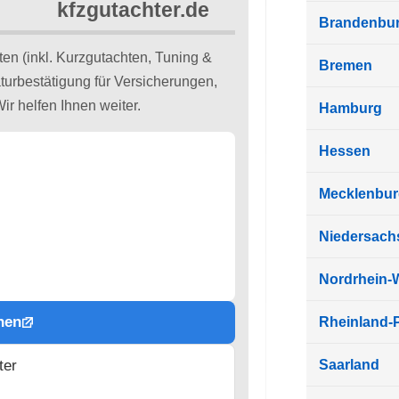
Brandenbu
en (inkl. Kurzgutachten, Tuning &
Bremen
ur­bestätigung für Versicherungen,
r helfen Ihnen weiter.
Hamburg
Hessen
Mecklenbu
Niedersach
Nordrhein-
hen
Rheinland-P
Saarland
ter
n