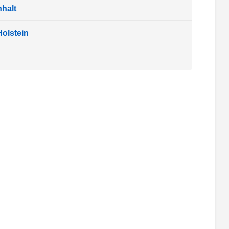
halt
olstein