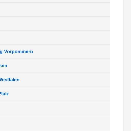
rg-Vorpommern
sen
Westfalen
falz