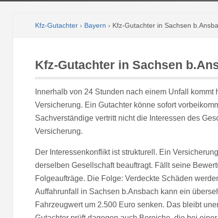
Kfz-Gutachter
›
Bayern
›
Kfz-Gutachter in Sachsen b.Ansb
Kfz-Gutachter in Sachsen b.An
Innerhalb von 24 Stunden nach einem Unfall kommt h
Versicherung. Ein Gutachter könne sofort vorbeikomm
Sachverständige vertritt nicht die Interessen des Gesc
Versicherung.
Der Interessenkonflikt ist strukturell. Ein Versicher
derselben Gesellschaft beauftragt. Fällt seine Bewe
Folgeaufträge. Die Folge: Verdeckte Schäden werden
Auffahrunfall in Sachsen b.Ansbach kann ein übers
Fahrzeugwert um 2.500 Euro senken. Das bleibt unen
Gutachter prüft dagegen auch Bereiche, die bei eine