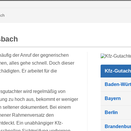
ach
sbach
äufig der Anruf der gegnerischen
en, alles gehe schnell. Doch dieser
Kfz-Gutach
hädigten. Er arbeitet für die
Baden-Wür
ungsgutachter wird regelmäßig von
Bayern
rtung zu hoch aus, bekommt er weniger
 seltener dokumentiert. Bei einem
Berlin
ehener Rahmenversatz den
tdeckt. Ein unabhängiger Kfz-
Brandenbu
r schnellen Sichtprüfung verborgen