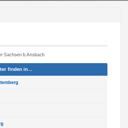
ter finden in…
ttemberg
rg