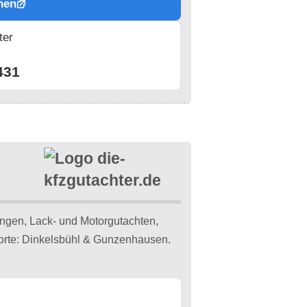
hen
ter
n
431
gen, Lack- und Motorgutachten,
dorte: Dinkelsbühl & Gunzenhausen.