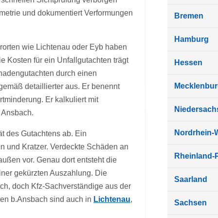
eometrie und dokumentiert Verformungen
Bremen
Hamburg
orten wie Lichtenau oder Eyb haben
e Kosten für ein Unfallgutachten trägt
Hessen
chadengutachten durch einen
Mecklenbu
emäß detaillierter aus. Er benennt
tminderung. Er kalkuliert mit
Niedersach
 Ansbach.
Nordrhein-
ät des Gutachtens ab. Ein
len und Kratzer. Verdeckte Schäden an
Rheinland-P
außen vor. Genau dort entsteht die
iner gekürzten Auszahlung. Die
Saarland
ich, doch Kfz-Sachverständige aus der
hsen b.Ansbach sind auch in
Lichtenau
,
Sachsen