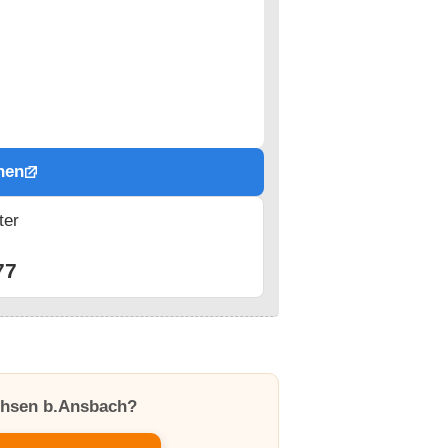
hen
ter
n
77
achsen b.Ansbach?