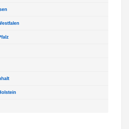
sen
Westfalen
falz
halt
olstein