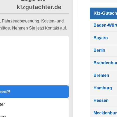
Kfz-Gutach
, Fahrzeugbewertung, Kosten- und
Baden-Wür
äge. Nehmen Sie jetzt Kontakt auf.
Bayern
Berlin
Brandenbu
Bremen
Hamburg
hen
Hessen
ter
n
Mecklenbu