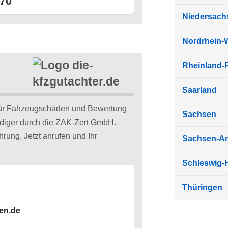
70
Niedersach
Nordrhein-
Rheinland-P
Saarland
für Fahzeugschäden und Bewertung
Sachsen
ändiger durch die ZAK-Zert GmbH.
rung. Jetzt anrufen und Ihr
Sachsen-An
Schleswig-H
Thüringen
en.de