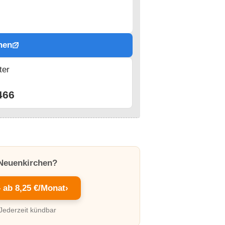
hen
ter
n
466
 Neuenkirchen?
– ab 8,25 €/Monat
›
 Jederzeit kündbar