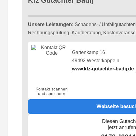
Kfz Gutachter Badij
Unsere Leistungen:
Schadens- / Unfallgutachten
Rechnungsprüfung, Kaufberatung, Kostenvoranschl
Gartenkamp 16
49492 Westerkappeln
www.kfz-gutachter-badij.de
Kontakt scannen
und speichern
Webseite besuc
Diesen Gutach
jetzt anrufe