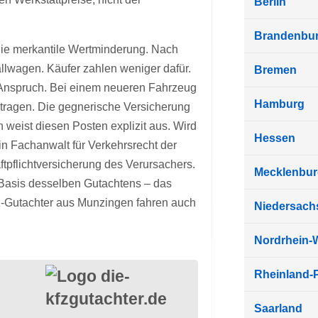
Berlin
Brandenbu
: die merkantile Wertminderung. Nach
allwagen. Käufer zahlen weniger dafür.
Bremen
r Anspruch. Bei einem neueren Fahrzeug
Hamburg
etragen. Die gegnerische Versicherung
 weist diesen Posten explizit aus. Wird
Hessen
ein Fachanwalt für Verkehrsrecht der
ftpflichtversicherung des Verursachers.
Mecklenbu
 Basis desselben Gutachtens – das
-Gutachter aus Munzingen fahren auch
Niedersach
Nordrhein-
Rheinland-P
Saarland