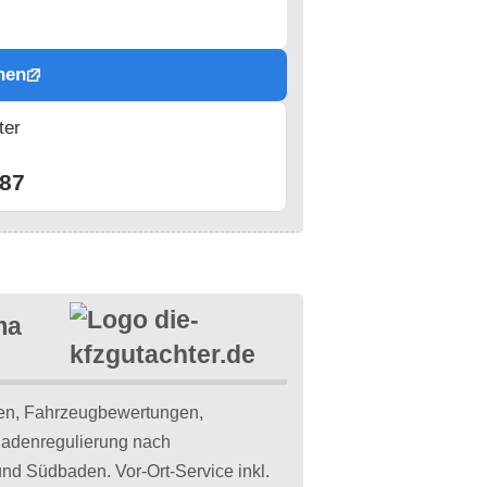
hen
ter
n
87
ma
en, Fahrzeugbewertungen,
hadenregulierung nach
d Südbaden. Vor-Ort-Service inkl.