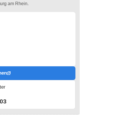
burg am Rhein.
hen
ter
n
03