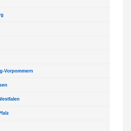
rg
rg-Vorpommern
sen
Westfalen
falz