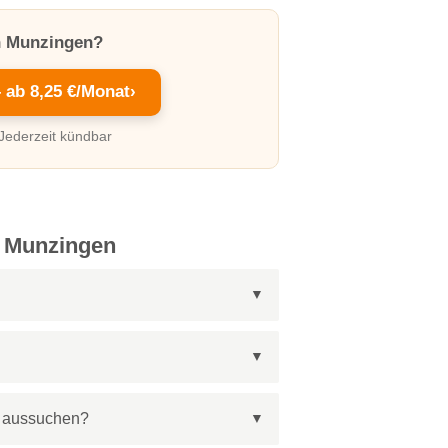
in Munzingen?
– ab 8,25 €/Monat
›
 Jederzeit kündbar
n Munzingen
st aussuchen?