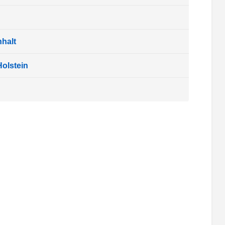
halt
olstein