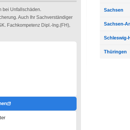
n bei Unfallschäden.
Sachsen
cherung. Auch Ihr Sachverständiger
Sachsen-An
K. Fachkompetenz Dipl.-Ing.(FH),
Schleswig-H
Thüringen
hen
ter
n