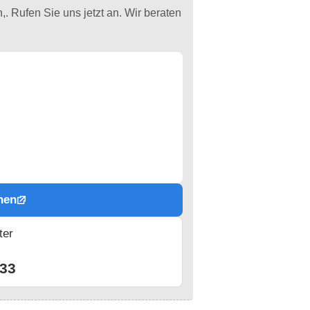
. Rufen Sie uns jetzt an. Wir beraten
hen
ter
n
33