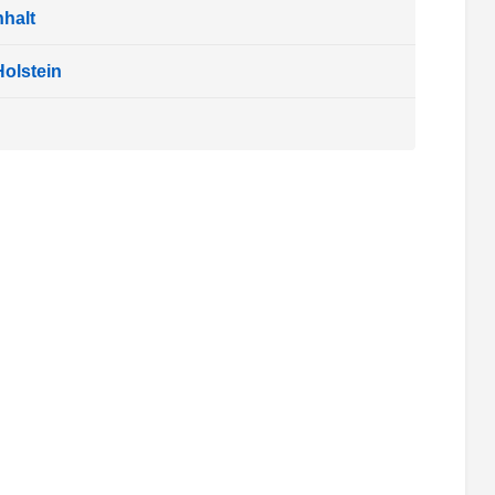
halt
olstein