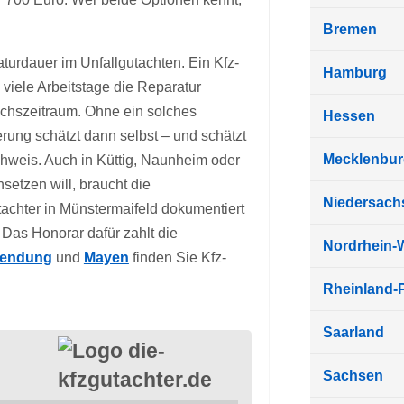
Bremen
turdauer im Unfallgutachten. Ein Kfz-
Hamburg
viele Arbeitstage die Reparatur
chszeitraum. Ohne ein solches
Hessen
erung schätzt dann selbst – und schätzt
Mecklenbu
hweis. Auch in Küttig, Naunheim oder
etzen will, braucht die
Niedersach
achter in Münstermaifeld dokumentiert
. Das Honorar dafür zahlt die
Nordrhein-
tendung
und
Mayen
finden Sie Kfz-
Rheinland-P
Saarland
Sachsen