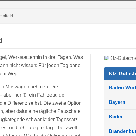
maifeld
d
gel, Werkstatttermin in drei Tagen. Was
dann nicht wissen: Für jeden Tag ohne
Kfz-Gutach
chem Weg.
inen Mietwagen nehmen. Die
Baden-Wür
– aber nur für ein Fahrzeug der
Bayern
die Differenz selbst. Die zweite Option
n, aber dafür eine tägliche Pauschale.
Berlin
eugkategorie schwankt der Tagessatz
s rund 59 Euro pro Tag – bei zwölf
Brandenbu
r 700 Euro. Wer beide Optionen kennt,