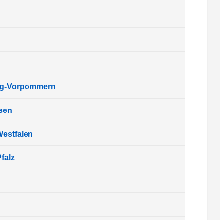
rg-Vorpommern
sen
Westfalen
falz