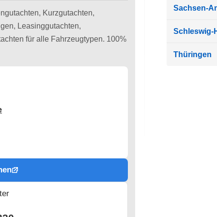
Sachsen-An
engutachten, Kurzgutachten,
gen, Leasinggutachten,
Schleswig-H
achten für alle Fahrzeugtypen. 100%
Thüringen
e
hen
ter
n