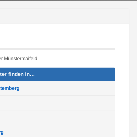
ter finden in…
ttemberg
rg