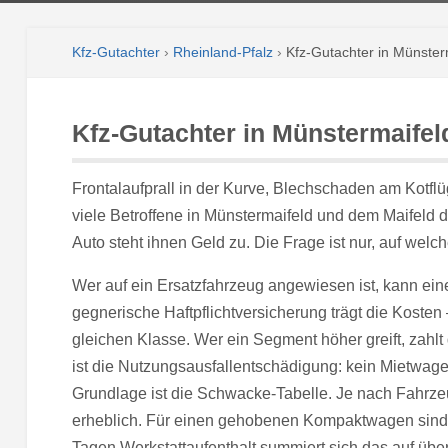
Kfz-Gutachter
›
Rheinland-Pfalz
›
Kfz-Gutachter in Münster
Kfz-Gutachter in Münstermaifel
Frontalaufprall in der Kurve, Blechschaden am Kotflü
viele Betroffene in Münstermaifeld und dem Maifeld 
Auto steht ihnen Geld zu. Die Frage ist nur, auf wel
Wer auf ein Ersatzfahrzeug angewiesen ist, kann e
gegnerische Haftpflichtversicherung trägt die Kosten 
gleichen Klasse. Wer ein Segment höher greift, zahlt 
ist die Nutzungsausfallentschädigung: kein Mietwage
Grundlage ist die Schwacke-Tabelle. Je nach Fahrz
erheblich. Für einen gehobenen Kompaktwagen sind e
Tagen Werkstattaufenthalt summiert sich das auf übe