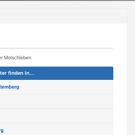
ter finden in…
ttemberg
rg