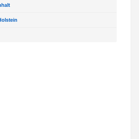
halt
olstein