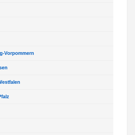
rg-Vorpommern
sen
Westfalen
falz