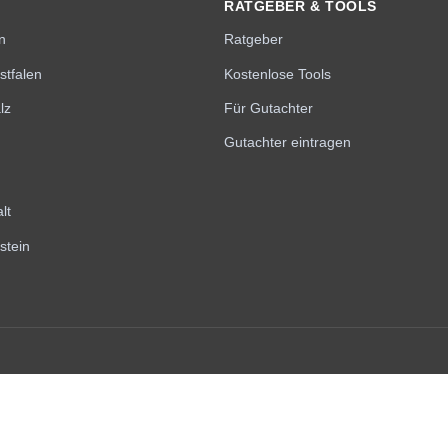
RATGEBER & TOOLS
n
Ratgeber
stfalen
Kostenlose Tools
lz
Für Gutachter
Gutachter eintragen
lt
stein