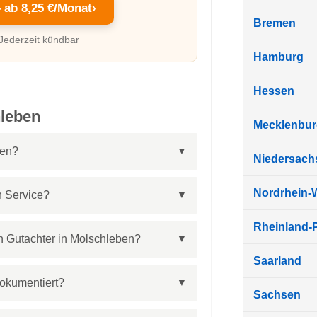
– ab 8,25 €/Monat
›
Bremen
 Jederzeit kündbar
Hamburg
Hessen
hleben
Mecklenbu
ben?
Niedersach
Nordrhein-
n Service?
Rheinland-P
n Gutachter in Molschleben?
Saarland
dokumentiert?
Sachsen