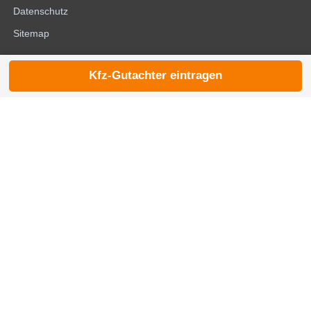
Datenschutz
Sitemap
Kfz-Gutachter eintragen
© 2026 die-kfzgutachter.de