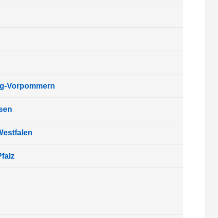
rg-Vorpommern
sen
Westfalen
falz