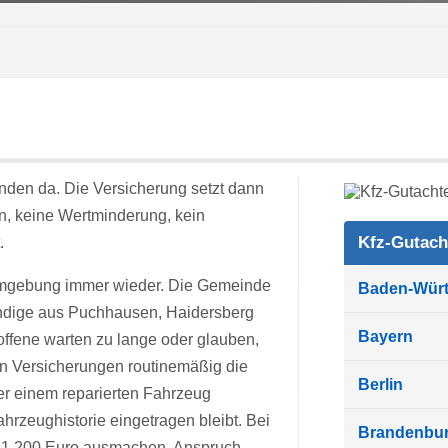
nden da. Die Versicherung setzt dann
n, keine Wertminderung, kein
Kfz-Gutach
.
 Umgebung immer wieder. Die Gemeinde
Baden-Wür
ändige aus Puchhausen, Haidersberg
Bayern
roffene warten zu lange oder glauben,
hen Versicherungen routinemäßig die
Berlin
der einem reparierten Fahrzeug
ahrzeughistorie eingetragen bleibt. Bei
Brandenbu
s 1.200 Euro ausmachen. Anspruch