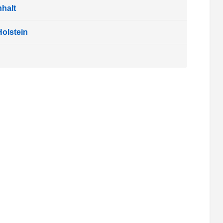
halt
olstein