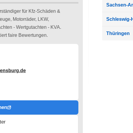
Sachsen-An
ständiger für Kfz-Schäden &
zeuge, Motorräder, LKW,
Schleswig-H
chten - Wertgutachten - KVA.
Thüringen
ert faire Bewertungen.
gensburg.de
hen
ter
n