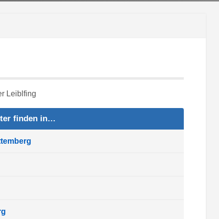
ter finden in…
ttemberg
rg