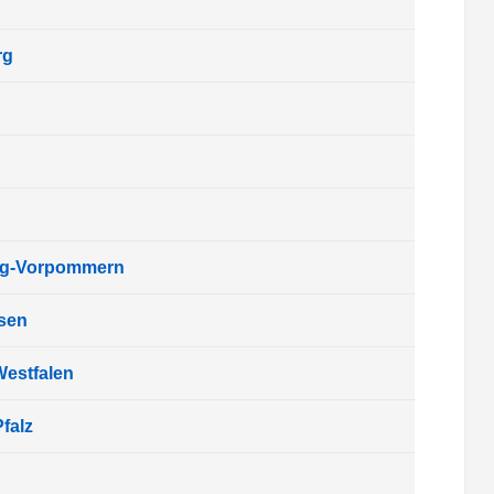
rg
rg-Vorpommern
sen
Westfalen
falz