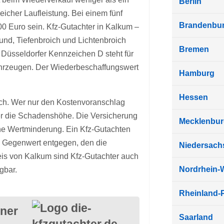
Berlin
leicher Laufleistung. Bei einem fünf
Brandenbu
0 Euro sein. Kfz-Gutachter in Kalkum –
und, Tiefenbroich und Lichtenbroich
Bremen
s Düsseldorfer Kennzeichen D steht für
fahrzeugen. Der Wiederbeschaffungswert
Hamburg
Hessen
ich. Wer nur den Kostenvoranschlag
über die Schadenshöhe. Die Versicherung
Mecklenbu
hne Wertminderung. Ein Kfz-Gutachten
n Gegenwert entgegen, den die
Niedersach
eis von Kalkum sind Kfz-Gutachter auch
Nordrhein-
gbar.
Rheinland-P
tner
Saarland