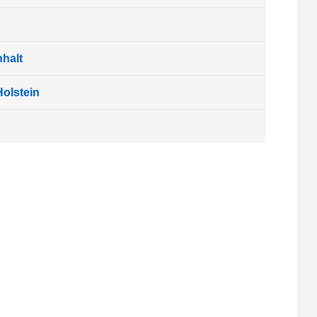
halt
olstein