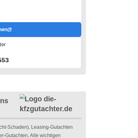
hen
ter
n
553
ins
cht-Schaden), Leasing-Gutachten
er-Gutachten. Alle wichtigen