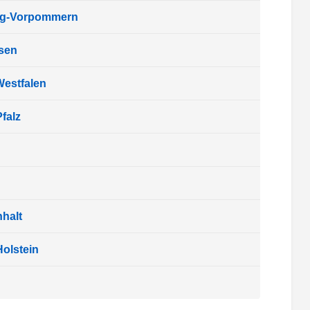
rg-Vorpommern
sen
Westfalen
falz
halt
olstein