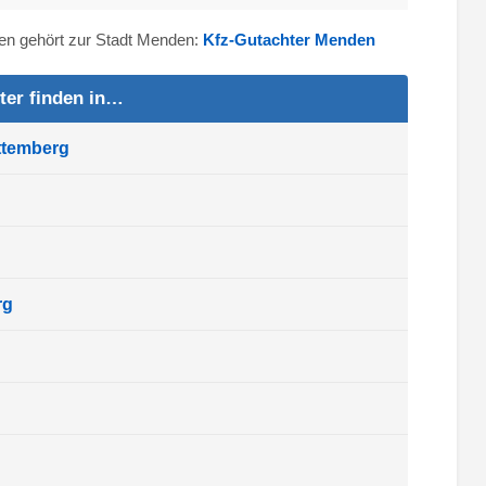
sen gehört zur Stadt Menden:
Kfz-Gutachter Menden
ter finden in…
ttemberg
rg