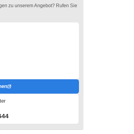
agen zu unserem Angebot? Rufen Sie
hen
ter
n
644