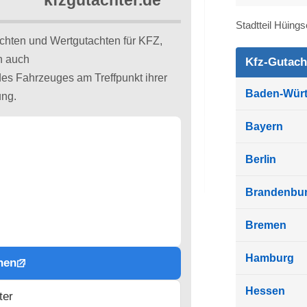
Stadtteil Hüing
chten und Wertgutachten für KFZ,
n auch
Kfz-Gutach
s Fahrzeuges am Treffpunkt ihrer
Baden-Wür
ung.
Bayern
Berlin
Brandenbu
Bremen
Hamburg
hen
Hessen
ter