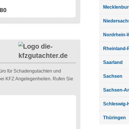
n
Mecklenbu
80
Niedersach
Nordrhein-
Rheinland-P
Saarland
ro für Schadengutachten und
Sachsen
 bei KFZ Angelegenheiten. Rufen Sie
Sachsen-An
Schleswig-H
Thüringen