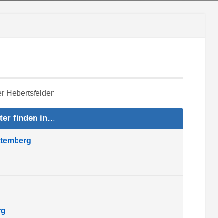
ter finden in…
ttemberg
rg