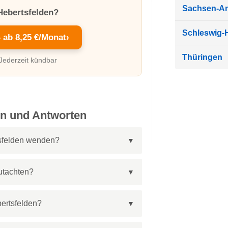
Sachsen-An
 Hebertsfelden?
Schleswig-H
– ab 8,25 €/Monat
›
Thüringen
 Jederzeit kündbar
en und Antworten
tsfelden wenden?
utachten?
ertsfelden?