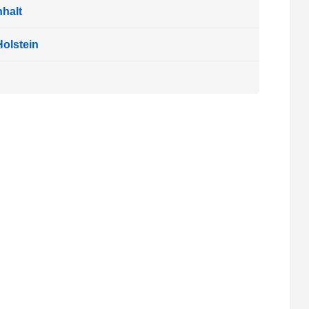
halt
olstein