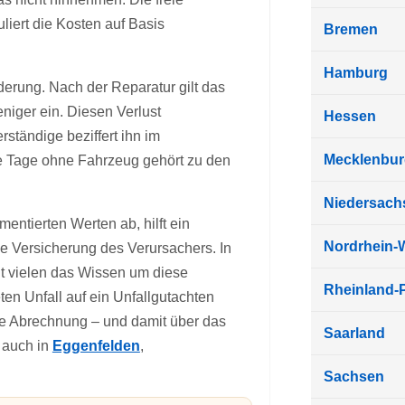
liert die Kosten auf Basis
Bremen
Hamburg
derung. Nach der Reparatur gilt das
niger ein. Diesen Verlust
Hessen
tändige beziffert ihn im
Mecklenbu
die Tage ohne Fahrzeug gehört zu den
Niedersach
ntierten Werten ab, hilft ein
Nordrhein-
ie Versicherung des Verursachers. In
lt vielen das Wissen um diese
Rheinland-P
n Unfall auf ein Unfallgutachten
 die Abrechnung – und damit über das
Saarland
 auch in
Eggenfelden
,
Sachsen