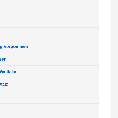
rg-Vorpommern
sen
Westfalen
falz