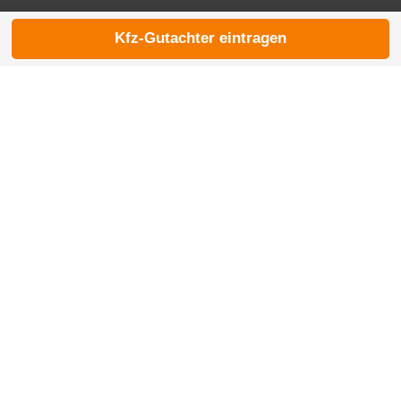
Kfz-Gutachter eintragen
© 2026 die-kfzgutachter.de