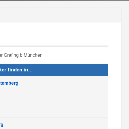
ter finden in…
ttemberg
rg