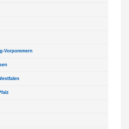
rg-Vorpommern
sen
Westfalen
falz