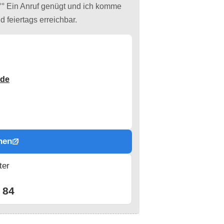
r °° Ein Anruf genügt und ich komme
d feiertags erreichbar.
.de
hen
ter
n
 84