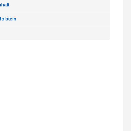
halt
olstein