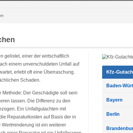
en
chen
gelistet, einer der wirtschaftlich
ach einem unverschuldeten Unfall auf
Kfz-Gutach
rtet, erlebt oft eine Überraschung.
sächlichen Schaden.
Baden-Wür
e Methode: Der Geschädigte soll sein
Bayern
ieren lassen. Die Differenz zu den
zogen. Ein Unfallgutachten mit
Berlin
 die Reparaturkosten auf Basis der in
 Wertminderung ist ein weiterer
Brandenbu
h einer Reparatur ist ein Unfallwagen