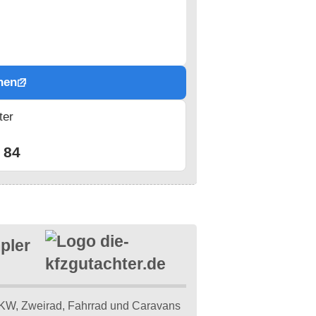
hen
ter
n
 84
pler
KW, Zweirad, Fahrrad und Caravans