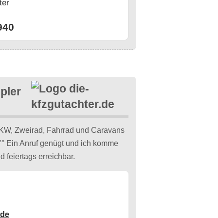
ter
n
940
pler
KW, Zweirad, Fahrrad und Caravans
r °° Ein Anruf genügt und ich komme
d feiertags erreichbar.
.de