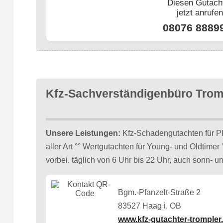
Diesen Gutach
jetzt anrufe
08076 8889
Kfz-Sachverständigenbüro Trom
Unsere Leistungen:
Kfz-Schadengutachten für P
aller Art °° Wertgutachten für Young- und Oldtime
vorbei. täglich von 6 Uhr bis 22 Uhr, auch sonn- un
Bgm.-Pfanzelt-Straße 2
83527 Haag i. OB
www.kfz-gutachter-trompler