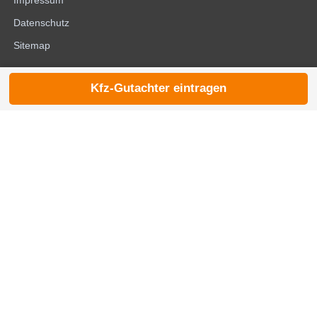
Impressum
Datenschutz
Sitemap
Kfz-Gutachter eintragen
© 2026 die-kfzgutachter.de