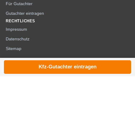
Für Gutachter
Gutachter eintragen
RECHTLICHES
Impressum
Datenschutz
Sitemap
Kfz-Gutachter eintragen
© 2026 die-kfzgutachter.de