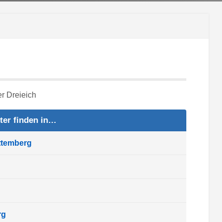
ter finden in…
ttemberg
rg