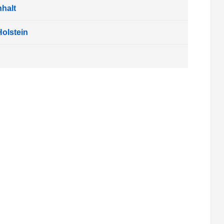
halt
olstein