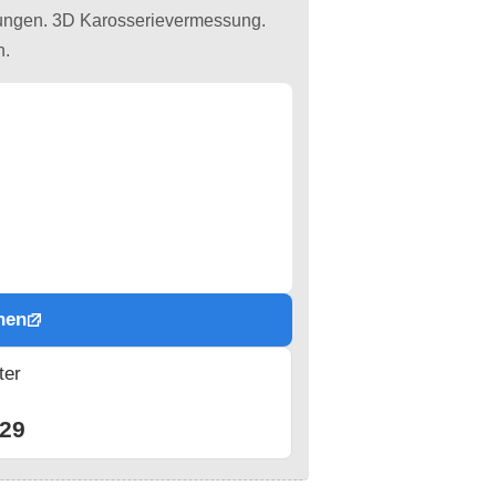
fungen. 3D Karosserievermessung.
n.
hen
ter
n
29