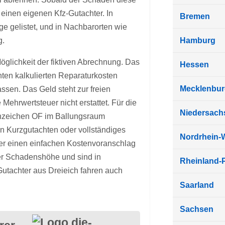
 einen eigenen Kfz-Gutachter. In
Bremen
ge gelistet, und in Nachbarorten wie
g.
Hamburg
glichkeit der fiktiven Abrechnung. Das
Hessen
hten kalkulierten Reparaturkosten
Mecklenbu
ssen. Das Geld steht zur freien
 Mehrwertsteuer nicht erstattet. Für die
Niedersach
nnzeichen OF im Ballungsraum
in Kurzgutachten oder vollständiges
Nordrhein-
er einen einfachen Kostenvoranschlag
der Schadenshöhe und sind in
Rheinland-P
Gutachter aus Dreieich fahren auch
Saarland
Sachsen