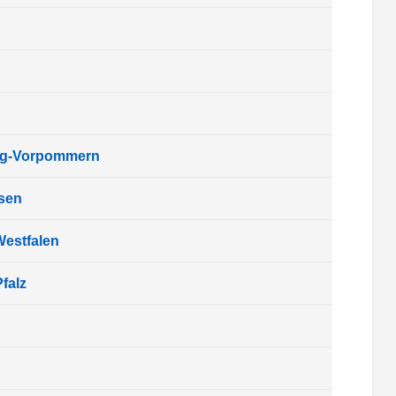
rg-Vorpommern
sen
Westfalen
falz