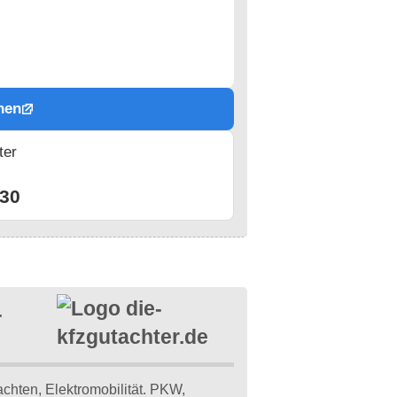
hen
ter
n
30
-
hten, Elektromobilität. PKW,