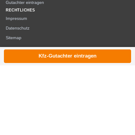
Gutachter eintragen
RECHTLICHES
Impressum
Datenschutz
Sitemap
Kfz-Gutachter eintragen
© 2026 die-kfzgutachter.de |
noindex