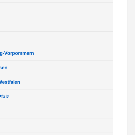
rg-Vorpommern
sen
Westfalen
falz