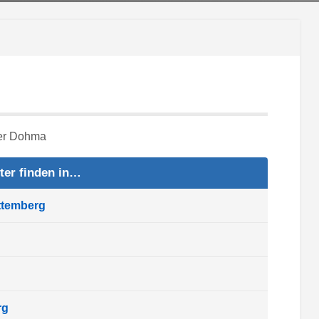
ter finden in…
ttemberg
rg