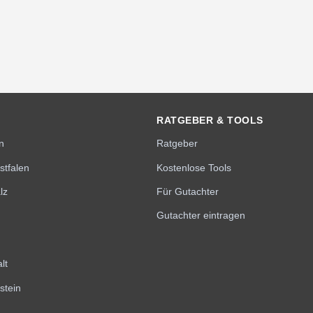
RATGEBER & TOOLS
n
Ratgeber
stfalen
Kostenlose Tools
lz
Für Gutachter
Gutachter eintragen
lt
stein