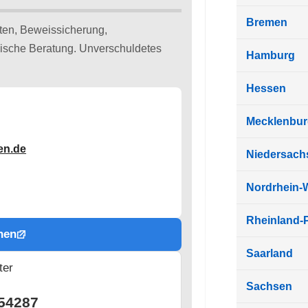
Bremen
ten, Beweissicherung,
ische Beratung. Unverschuldetes
Hamburg
Hessen
Mecklenbu
en.de
Niedersach
Nordrhein-
Rheinland-P
hen
Saarland
ter
n
Sachsen
54287