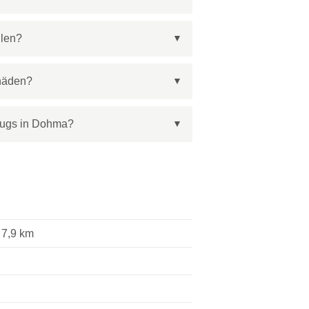
hlen?
chäden?
eugs in Dohma?
7,9 km