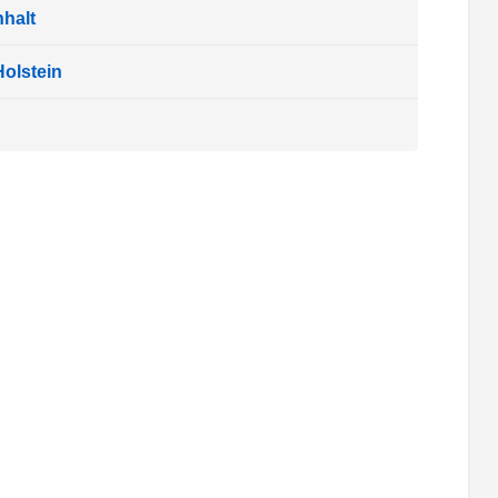
halt
olstein