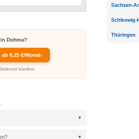
Sachsen-An
Schleswig-H
Thüringen
r in Dohma?
– ab 8,25 €/Monat
›
 Jederzeit kündbar
a
gen?