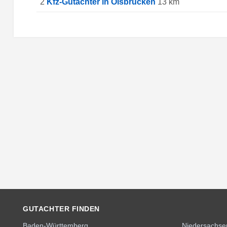
2
Kfz-Gutachter in Olsbrücken
13 km
GUTACHTER FINDEN
Baden-Württemberg
Niedersachse