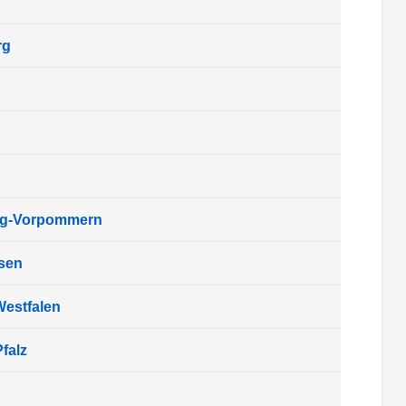
rg
rg-Vorpommern
sen
Westfalen
falz