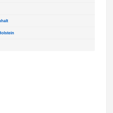
halt
olstein