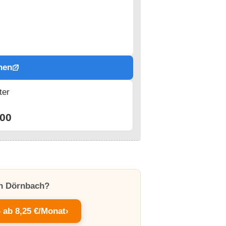
hen
ter
n
00
in Dörnbach?
– ab 8,25 €/Monat
›