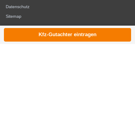
Datenschutz
Sitemap
Kfz-Gutachter eintragen
© 2026 die-kfzgutachter.de |
noindex