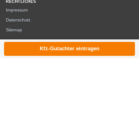
RECHTLICHES
Impressum
Datenschutz
Sitemap
Kfz-Gutachter eintragen
© 2026 die-kfzgutachter.de |
noindex