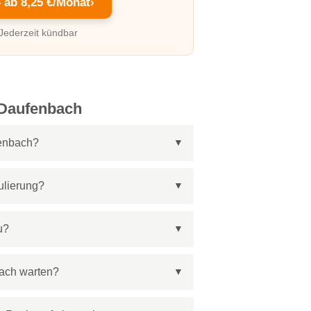
– ab 8,25 €/Monat
›
 Jederzeit kündbar
 Daufenbach
fenbach?
ulierung?
u?
bach warten?