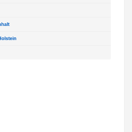
halt
olstein