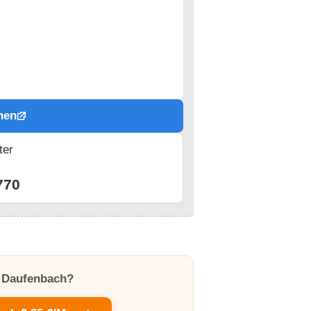
hen
ter
n
770
n Daufenbach?