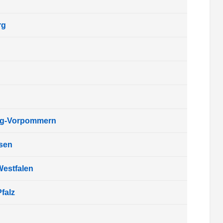
rg
rg-Vorpommern
sen
Westfalen
falz