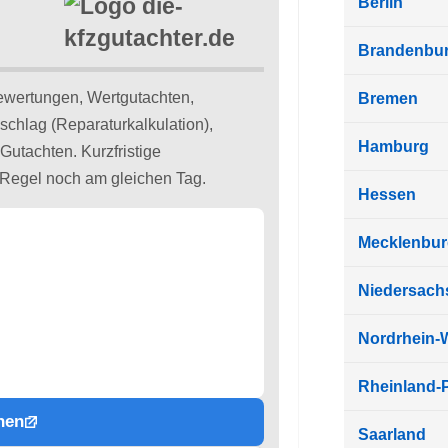
Berlin
Brandenbu
ewertungen, Wertgutachten,
Bremen
schlag (Reparaturkalkulation),
Hamburg
Gutachten. Kurzfristige
 Regel noch am gleichen Tag.
Hessen
Mecklenbu
Niedersach
Nordrhein-
Rheinland-P
hen
Saarland