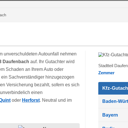
bach
m unverschuldeten Autounfall nehmen
13 Daufenbach
auf. Ihr Gutachter wird
Stadtteil Dauf
 dem Schaden an Ihrem Auto oder
Zemmer
b ein Sachverständiger hinzugezogen
en Versicherung bezahlt, sofern es sich
Kfz-Gutach
 unverbindelich einen
Quint
oder
Herforst
. Neutral und im
Baden-Wür
Bayern