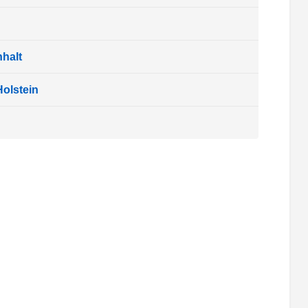
halt
olstein