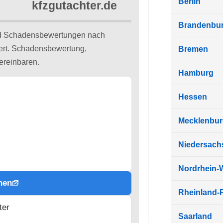
Berlin
Brandenbu
d Schadensbewertungen nach
iert. Schadensbewertung,
Bremen
ereinbaren.
Hamburg
Hessen
Mecklenbu
Niedersach
Nordrhein-
hen
Rheinland-P
ter
Saarland
n