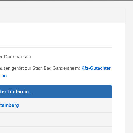
hausen gehört zur Stadt Bad Gandersheim:
Kfz-Gutachter
eim
ter finden in…
ttemberg