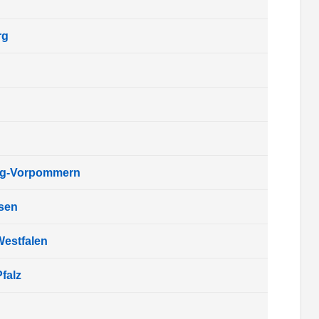
rg
rg-Vorpommern
sen
Westfalen
falz