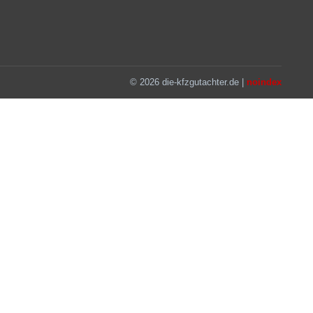
© 2026 die-kfzgutachter.de |
noindex