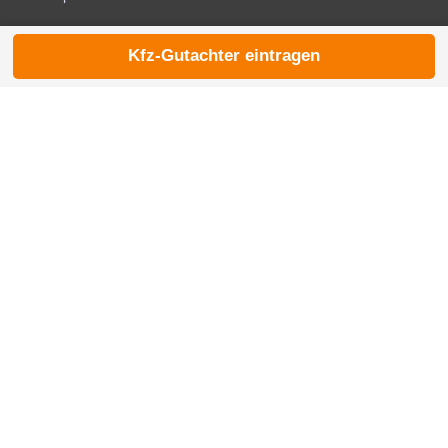
Kfz-Gutachter eintragen
© 2026 die-kfzgutachter.de