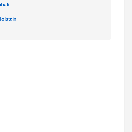
halt
olstein