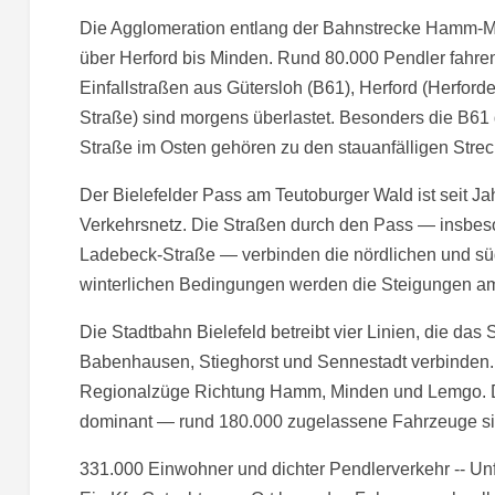
Die Agglomeration entlang der Bahnstrecke Hamm-Mi
über Herford bis Minden. Rund 80.000 Pendler fahren 
Einfallstraßen aus Gütersloh (B61), Herford (Herfor
Straße) sind morgens überlastet. Besonders die B61
Straße im Osten gehören zu den stauanfälligen Strec
Der Bielefelder Pass am Teutoburger Wald ist seit J
Verkehrsnetz. Die Straßen durch den Pass — insbes
Ladebeck-Straße — verbinden die nördlichen und süd
winterlichen Bedingungen werden die Steigungen am
Die Stadtbahn Bielefeld betreibt vier Linien, die das
Babenhausen, Stieghorst und Sennestadt verbinden
Regionalzüge Richtung Hamm, Minden und Lemgo. Der
dominant — rund 180.000 zugelassene Fahrzeuge sin
331.000 Einwohner und dichter Pendlerverkehr -- Unfä