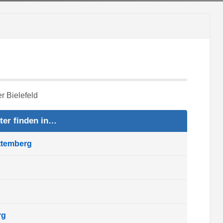
ter finden in…
ttemberg
rg