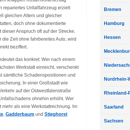
 repariertes Unfallfahrzeug erzielt
Bremen
l gleichen Alters und gleicher
tatten, doch ohne dokumentierte
Hamburg
 dieser Anspruch oft auf der Strecke.
Hessen
 die Zeit ohne fahrbereites Auto, wird
ekt beziffert.
Mecklenbu
bedeutet das konkret: Wer nach einem
Niedersach
chsten Werkstatt einreicht, verschenkt
st sämtliche Schadenspositionen und
Nordrhein-
icherung. In einer Großstadt wie
Verkehr auf der Ostwestfalenstraße
Rheinland-P
 Unfallschadens ohnehin erhöht. Wer
t mehr als eine Werkstattrechnung. Im
Saarland
te
,
Gadderbaum
und
Stieghorst
Sachsen