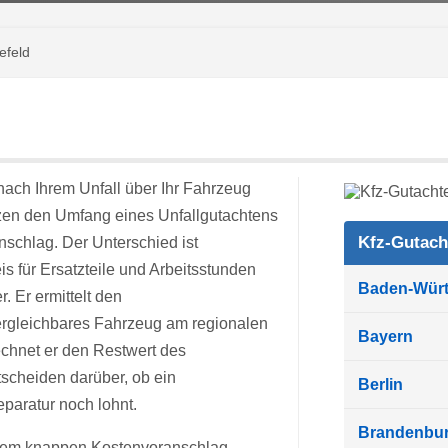
efeld
ach Ihrem Unfall über Ihr Fahrzeug
hätzen den Umfang eines Unfallgutachtens
Kfz-Gutach
schlag. Der Unterschied ist
is für Ersatzteile und Arbeitsstunden
Baden-Wür
r. Er ermittelt den
ergleichbares Fahrzeug am regionalen
Bayern
chnet er den Restwert des
scheiden darüber, ob ein
Berlin
eparatur noch lohnt.
Brandenbu
inem knappen Kostenvoranschlag