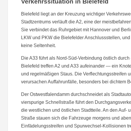
Verkehrssituation in Bielefeld
Bielefeld liegt an der Kreuzung wichtiger Verkehrswe
Stadtzentrums verläuft die A2, eine der meistbefah
Sie verbindet das Ruhrgebiet mit Hannover und Berl
LKW und PKW die Bielefelder Anschlussstellen, und 
keine Seltenheit.
Die A33 führt als Nord-Süd-Verbindung östlich durc
Bielefeld treffen A2 und A33 aufeinander — ein Kn
und regelmäßigen Staus. Die Verflechtungsstreifen
verursachen Auffahrunfälle, besonders bei dichtem B
Der Ostwestfalendamm durchschneidet als Stadtautob
vierspurige Schnellstraße führt den Durchgangsverk
die westlichen und östlichen Stadtteile. An den Auf-
Straße stauen sich die Fahrzeuge morgens und abend
Einfädelungsstreifen und Spurwechsel-Kollisionen tre