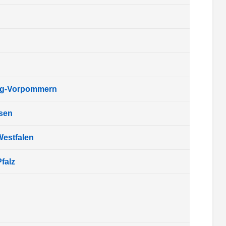
rg-Vorpommern
sen
Westfalen
falz