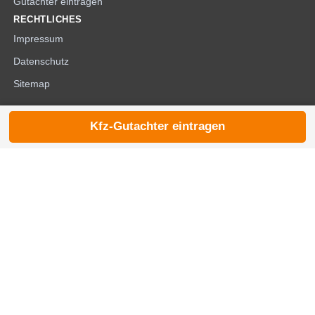
Gutachter eintragen
RECHTLICHES
Impressum
Datenschutz
Sitemap
Kfz-Gutachter eintragen
© 2026 die-kfzgutachter.de |
noindex