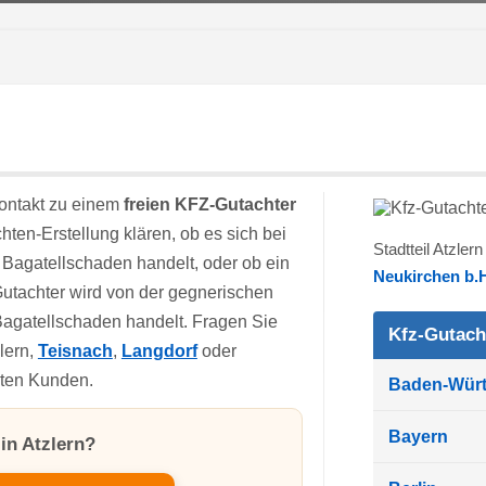
ontakt zu einem
freien KFZ-Gutachter
chten-Erstellung klären, ob es sich bei
Stadtteil Atzler
Bagatellschaden handelt, oder ob ein
Neukirchen b.H
utachter wird von der gegnerischen
 Bagatellschaden handelt. Fragen Sie
Kfz-Gutach
lern,
Teisnach
,
Langdorf
oder
gten Kunden.
Baden-Wür
Bayern
in Atzlern?