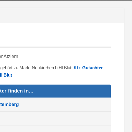
n gehört zu Markt Neukirchen b.Hl.Blut:
Kfz-Gutachter
l.Blut
ter finden in…
ttemberg