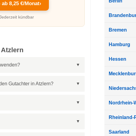
Berlin
– ab 8,25 €/Monat
›
Brandenbu
 Jederzeit kündbar
Bremen
Hamburg
 Atzlern
Hessen
n wenden?
Mecklenbu
en Gutachter in Atzlern?
Niedersach
Nordrhein-
Rheinland-P
Saarland