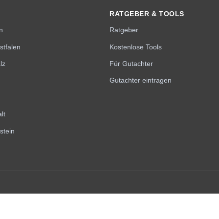
RATGEBER & TOOLS
n
Ratgeber
stfalen
Kostenlose Tools
lz
Für Gutachter
Gutachter eintragen
lt
stein