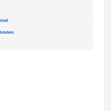
halt
olstein