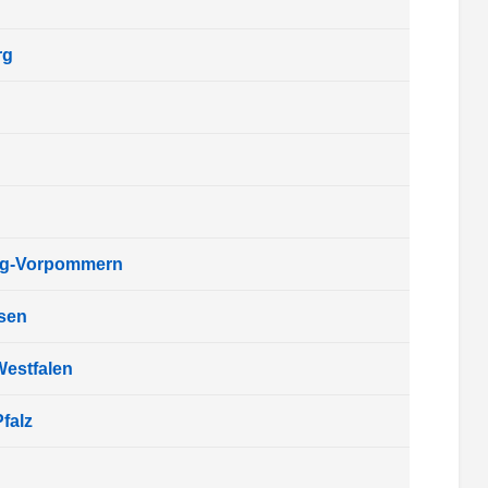
rg
rg-Vorpommern
sen
Westfalen
falz