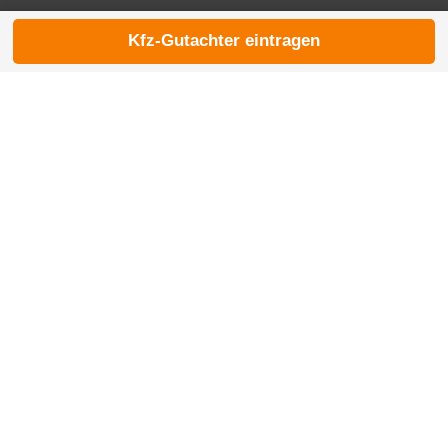
Kfz-Gutachter eintragen
© 2026 die-kfzgutachter.de